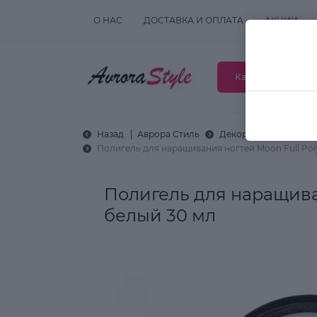
О НАС
ДОСТАВКА И ОПЛАТА
АКЦИИ
Каталог товаров
Назад
Аврора Стиль
Декоративная космет
Полигель для наращивания ногтей Moon Full Po
Полигель для наращива
белый 30 мл