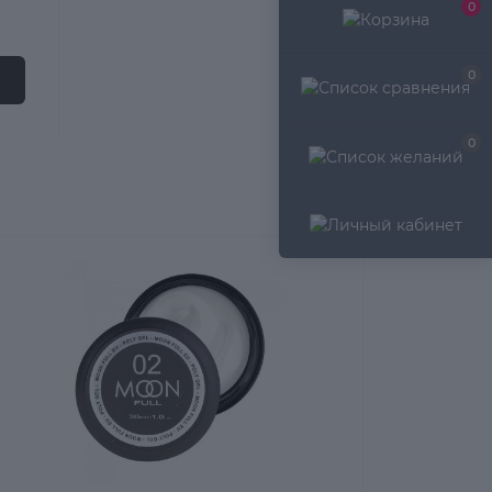
0
0
0