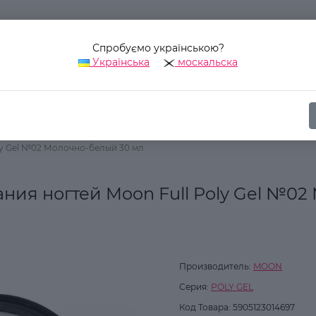
Спробуємо українською?
Українська
москальска
Наш адрес:
Украина, г. Киев, ул. Уинстона Черчилля, 42
ика
Для ногтей
Гель для ногтей
ly Gel №02 Молочно-белый 30 мл
ния ногтей Moon Full Poly Gel №02
Производитель:
MOON
Серия:
POLY GEL
Код Товара:
5905123014697