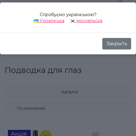
Спробуємо українською?
0
Українська
москальска
Закрыть
Назад
Аврора Стиль
Декоративная косметика
Для гла
Подводка для глаз
Каталог