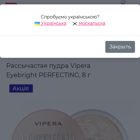
Спробуємо українською?
0
Українська
москальска
Закрыть
Назад
Аврора Стиль
Декоративная косметика
Для лиц
Рассычастая пудра Vipera
Eyebright PERFECTING, 8 г