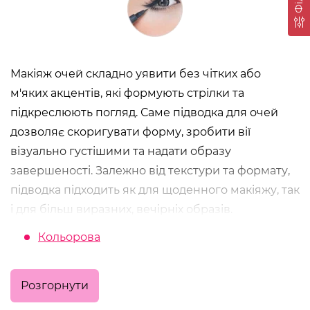
Макіяж очей складно уявити без чітких або
м'яких акцентів, які формують стрілки та
підкреслюють погляд. Саме підводка для очей
дозволяє скоригувати форму, зробити вії
візуально густішими та надати образу
завершеності. Залежно від текстури та формату,
підводка підходить як для щоденного макіяжу, так
і для більш виразних, вечірніх образів.
Кольорова
Які бувають підводки для очей
У категорії представлені основні типи підводок,
Розгорнути
кожен із яких має свої особливості та рівень
зручності у використанні: