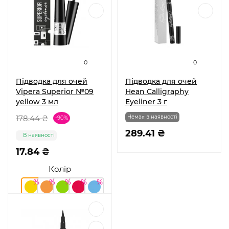
0
0
Підводка для очей
Підводка для очей
Vipera Superior №09
Hean Calligraphy
yellow 3 мл
Eyeliner 3 г
178.44 ₴
Немає в наявності
-90%
289.41 ₴
В наявності
17.84 ₴
Колір