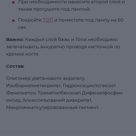
При необходимости нанесите второй слой и
также просушите под лампой;
Покройте
ТОП
и поместите под лампу на 60
сек.
Важно:
Каждый слой базы и Топа необходимо
запечатывать, аккуратно проводя кисточкой по
кромке ногтя
Состав:
Олигомер уретанового акрилату,
Изоборнилметакрилат, Гидроксициклогексил
Фенилкетон, Триметилбензоил Дифенилфосфин
оксид, Алкаксильований диакрилат,
Микроинкапсулировованный пигмент.