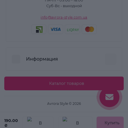
Пн-пт - 09:00 - 18:00
Суб-Вс - выходной
info@avrora-style.com.ua
Информация
Преимущества покупок на Avrora Style
Каталог товаров
Пользовательское соглашение
Связаться с нами
Avrora Style © 2026
Возврат товара
Карта сайта
190.00
Купить
₴
Производители