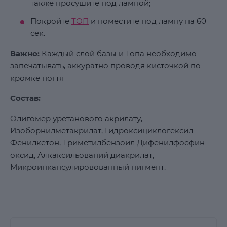
также просушите под лампой;
Покройте
ТОП
и поместите под лампу на 60
сек.
Важно:
Каждый слой базы и Топа необходимо
запечатывать, аккуратно проводя кисточкой по
кромке ногтя
Состав:
Олигомер уретанового акрилату,
Изоборнилметакрилат, Гидроксициклогексил
Фенилкетон, Триметилбензоил Дифенилфосфин
оксид, Алкаксильований диакрилат,
Микроинкапсулировованный пигмент.