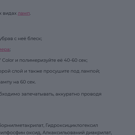
х видах
ламп
.
брав с неё блеск;
мера
;
Color и полимеризуйте её 40-60 сек;
орой слой и также просушите под лампой;
ампу на 60 сек.
бходимо запечатывать, аккуратно проводя
борнилметакрилат, Гидроксициклогексил
илфосфин оксид, Алкаксильований диакрилат,