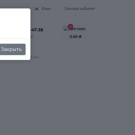
Язык
Личный кабинет
0
+38(093) 995-47-38
Заказать звонок
0.00 ₴
Закрыть
lor №20 мятный 8 мл