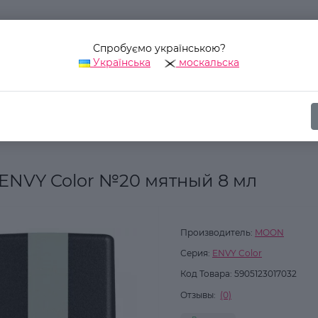
Спробуємо українською?
Українська
москальска
Наш адрес:
Украина, г. Киев, ул. Уинстона Черчилля, 42
ика
Для ногтей
Базы, Топы
Цветная база Moon Full ENVY Co
 ENVY Color №20 мятный 8 мл
Производитель:
MOON
Серия:
ENVY Color
Код Товара:
5905123017032
Отзывы:
(0)