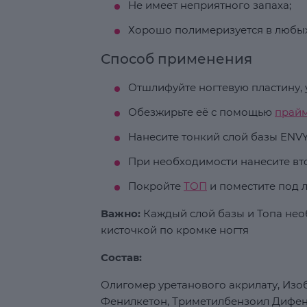
Не имеет неприятного запаха;
Хорошо полимеризуется в любы
Способ применения
Отшлифуйте ногтевую пластину, у
Обезжирьте её с помощью
прай
Нанесите тонкий слой базы ENVY 
При необходимости нанесите вт
Покройте
ТОП
и поместите под л
Важно:
Каждый слой базы и Топа нео
кисточкой по кромке ногтя
Состав:
Олигомер уретанового акрилату, Изо
Фенилкетон, Триметилбензоил Дифен