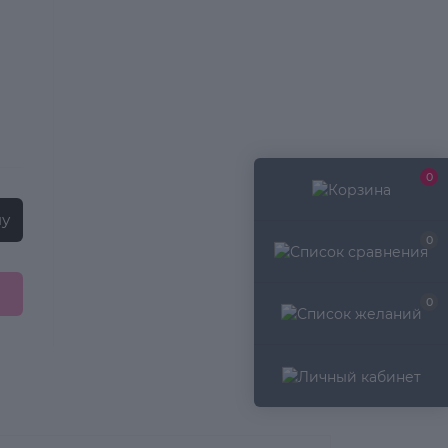
0
ну
0
0