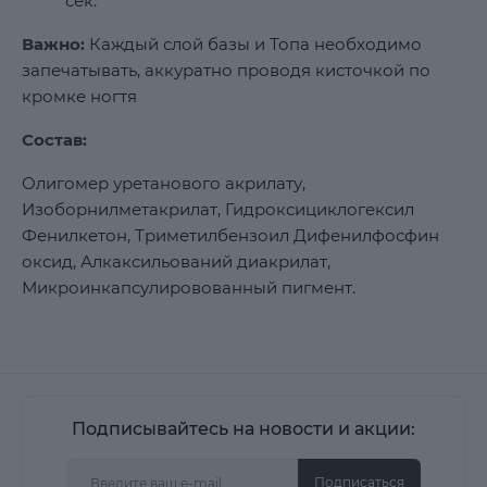
сек.
Важно:
Каждый слой базы и Топа необходимо
запечатывать, аккуратно проводя кисточкой по
кромке ногтя
Состав:
Олигомер уретанового акрилату,
Изоборнилметакрилат, Гидроксициклогексил
Фенилкетон, Триметилбензоил Дифенилфосфин
оксид, Алкаксильований диакрилат,
Микроинкапсулировованный пигмент.
Подписывайтесь на новости и акции:
Подписаться