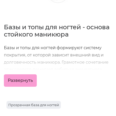
Базы и топы для ногтей - основа
стойкого маникюра
Базы и топы для ногтей формируют систему
покрытия, от которой зависит внешний вид и
долговечность маникюра. Грамотное сочетание
этих средств помогает добиться аккуратного
результата и комфортной носки без сколов и
Развернуть
потери блеска.
Как работает система покрытия
Прозрачная база для ногтей
Первый слой подготавливает поверхность,