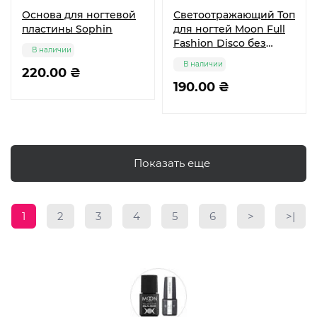
Основа для ногтевой
Светоотражающий Топ
пластины Sophin
для ногтей Moon Full
Fashion Disco без
В наличии
липкого слоя 8 мл
В наличии
220.00 ₴
190.00 ₴
Показать еще
1
2
3
4
5
6
>
>|