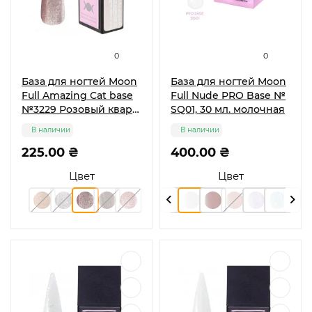
0
0
База для ногтей Moon
База для ногтей Moon
Full Amazing Сat base
Full Nude PRO Base №
№3229 Розовый кварц,
SQ01, 30 мл. молочная
12 мл
В наличии
В наличии
225.00 ₴
400.00 ₴
Цвет
Цвет