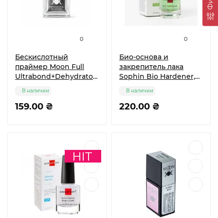
0
0
Бескислотный
Био-основа и
праймер Moon Full
закрепитель лака
Ultrabond+Dehydrator
Sophin Bio Hardener,
9 мл
12 мл
В наличии
В наличии
159.00 ₴
220.00 ₴