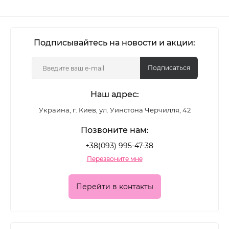
улучшает сцепление и делает нанесение более
равномерным. Завершающий этап фиксирует
результат, защищает материал от повреждений
Подписывайтесь на новости и акции:
и усиливает визуальный эффект - глянцевый или
Подписаться
матовый.
Наш адрес:
Что входит в систему
Украина, г. Киев, ул. Уинстона Черчилля, 42
Позвоните нам:
средства для выравнивания и подготовки
ногтевой пластины
+38(093) 995-47-38
Перезвоните мне
финишные покрытия для защиты и
закрепления результата
Перейти в контакты
решения под разные техники и задачи в
маникюре