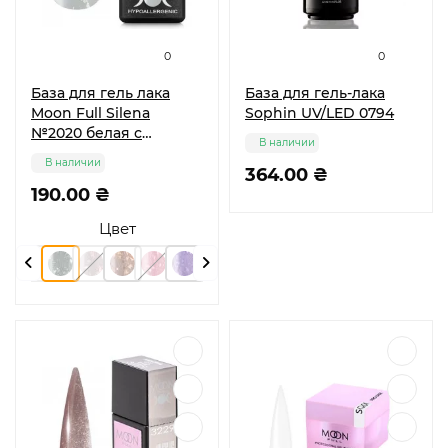
0
0
База для гель лака
База для гель-лака
Moon Full Silena
Sophin UV/LED 0794
№2020 белая с
В наличии
серебрянной поталью
В наличии
8 мл
364.00 ₴
190.00 ₴
Цвет