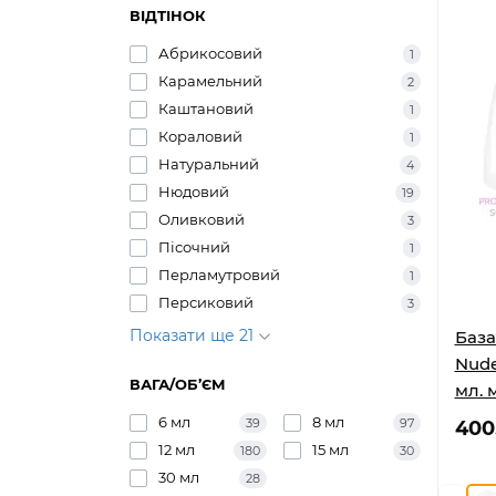
ВІДТІНОК
Абрикосовий
1
Карамельний
2
Каштановий
1
Кораловий
1
Натуральний
4
Нюдовий
19
Оливковий
3
Пісочний
1
Перламутровий
1
Персиковий
3
Показати ще 21
База
Nude
ВАГА/ОБ’ЄМ
мл. 
6 мл
8 мл
39
97
400
12 мл
15 мл
180
30
30 мл
28