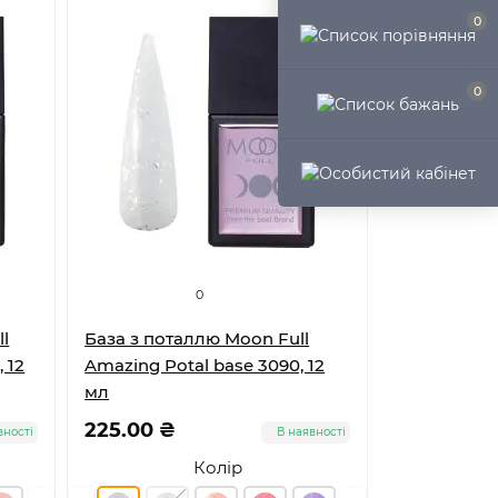
0
0
0
l
База з поталлю Moon Full
 12
Amazing Potal base 3090, 12
мл
225.00 ₴
вності
В наявності
Колір