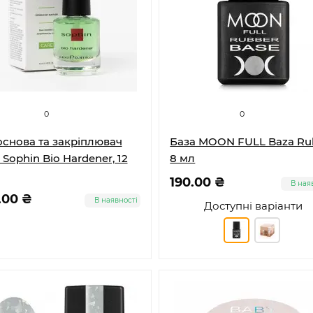
0
0
основа та закріплювач
База MOON FULL Baza Ru
 Sophin Bio Hardener, 12
8 мл
190.00 ₴
В ная
.00 ₴
В наявності
Доступні варіанти