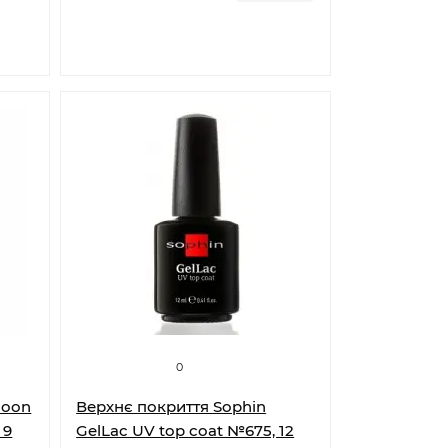
0
Moon
Верхнє покриття Sophin
 9
GelLac UV top coat №675, 12