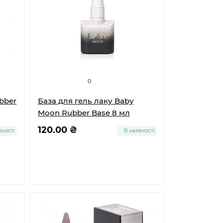
0
bber
База для гель лаку Baby
Moon Rubber Base 8 мл
120.00 ₴
вності
В наявності