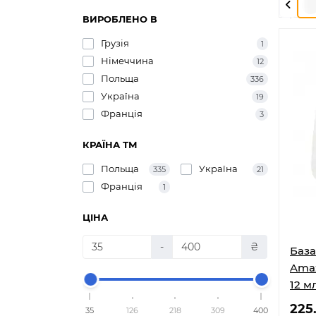
ВИРОБЛЕНО В
Грузія
1
Німеччина
12
Польща
336
Україна
19
Франція
3
КРАЇНА ТМ
Польща
Україна
335
21
Франція
1
ЦІНА
-
₴
База
Amaz
12 м
225
35
126
218
309
400