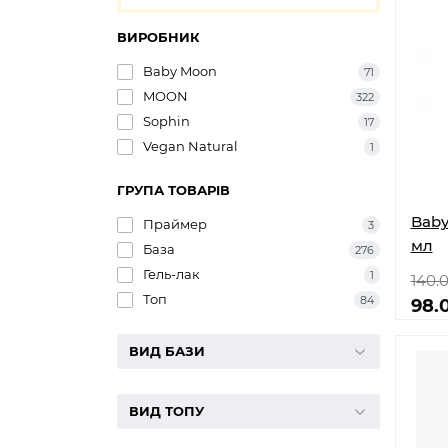
ВИРОБНИК
Baby Moon
71
MOON
322
Sophin
17
Vegan Natural
1
ГРУПА ТОВАРІВ
Baby
Праймер
3
мл
База
276
Гель-лак
1
140.
Топ
84
98.
ВИД БАЗИ
ВИД ТОПУ