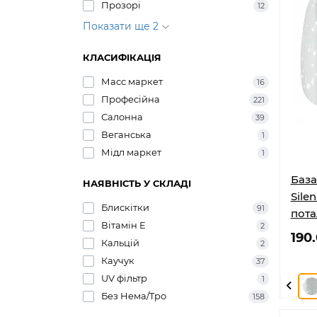
Прозорі
12
Показати ще 2
КЛАСИФІКАЦІЯ
Масс маркет
16
Професійна
221
Салонна
39
Веганська
1
Мідл маркет
1
База
НАЯВНІСТЬ У СКЛАДІ
Sile
Блискітки
91
пота
Вітамін Е
2
190
Кальцій
2
Каучук
37
UV фільтр
1
Без Hема/Tро
158