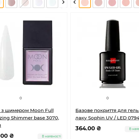
0
0
 з шимером Moon Full
Базове покриття для гель
ing Shimmer base 3070,
лаку Sophin UV / LED 079
л
364.00 ₴
В ная
.00 ₴
В наявності