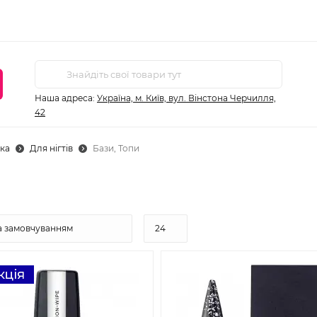
Наша адреса:
Україна, м. Київ, вул. Вінстона Черчилля,
42
ка
Для нігтів
Бази, Топи