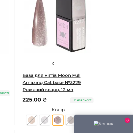
0
База для нігтів Moon Full
Amazing Сat base №3229
Рожевий кварц, 12 мл
вності
225.00 ₴
В наявності
Колір
0