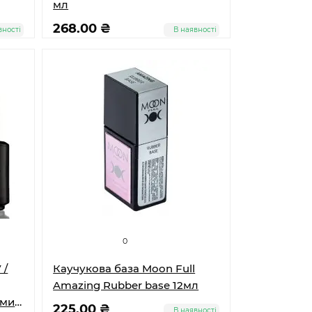
мл
268.00 ₴
вності
В наявності
0
 /
Каучукова база Moon Full
Amazing Rubber base 12мл
ами
225.00 ₴
В наявності