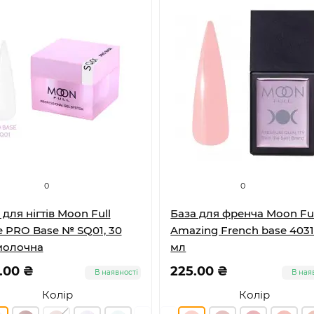
0
0
 для нігтів Moon Full
База для френча Moon Ful
 PRO Base № SQ01, 30
Amazing French base 4031,
молочна
мл
.00 ₴
225.00 ₴
В наявності
В ная
Колір
Колір