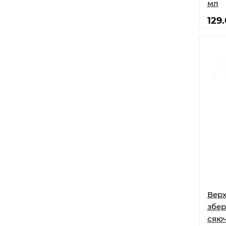
мл
129
Верх
збер
сяюч