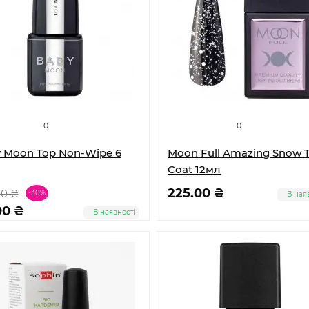
0
0
 Moon Top Non-Wipe 6
Moon Full Amazing Snow 
Coat 12мл
225.00 ₴
00 ₴
-30%
В ная
00 ₴
В наявності