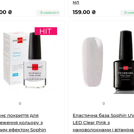
мл
.00 ₴
159.00 ₴
В наявності
В ная
0
0
нє покриття для
Еластична база Sophin UV
еження кольору з
LED Clear Pink з
им ефектом Sophin
нановолокнами і вітамін