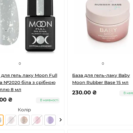
0
0
 для гель лаку Moon Full
База для гель-лаку Baby
na №2020 біла з срібною
Moon Rubber Base 15 мл
ллю 8 мл
230.00 ₴
В ная
.00 ₴
В наявності
Колір