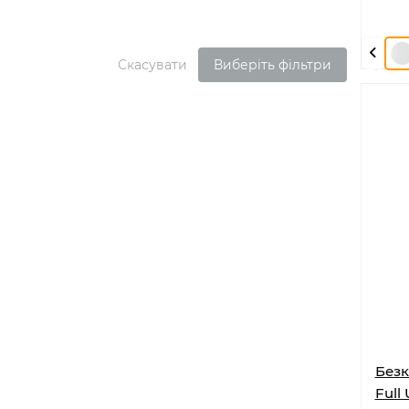
Скасувати
Виберіть фільтри
Без
Full