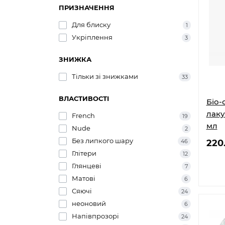
ПРИЗНАЧЕННЯ
Для блиску
1
Укріплення
3
ЗНИЖКА
Тільки зі знижками
33
ВЛАСТИВОСТІ
Біо-
лаку
French
19
мл
Nude
2
Без липкого шару
46
220
Глітери
12
Глянцеві
7
Матові
6
Сяючі
24
неоновий
6
Напівпрозорі
24