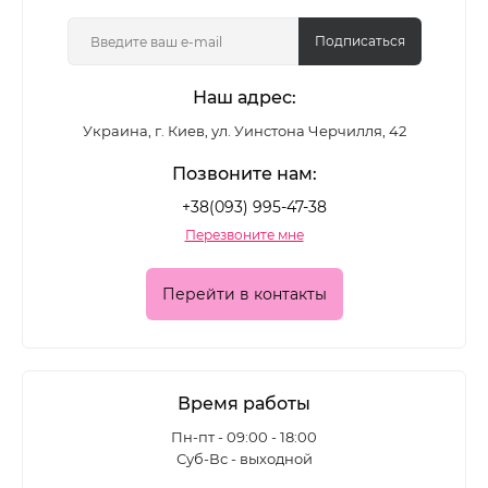
цветные лаки, глянцевые и матовые формулы,
покрытия с шиммером и глиттером - для
Подписаться
повседневного маникюра и выразительных
Наш адрес:
акцентных дизайнов.
Украина, г. Киев, ул. Уинстона Черчилля, 42
Какие лаки для ногтей
Позвоните нам:
представлены в каталоге
+38(093) 995-47-38
Перезвоните мне
Ассортимент позволяет подобрать покрытие для
разных задач:
Перейти в контакты
• классические цветные лаки для ежедневного
маникюра
• глянцевые формулы с глубоким блеском
Время работы
• матовые лаки для современного
Пн-пт - 09:00 - 18:00
Суб-Вс - выходной
минималистичного эффекта