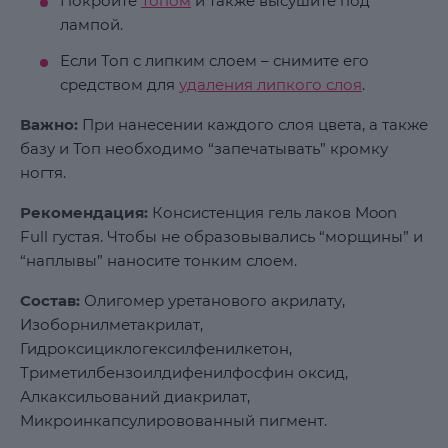
Покройте
Топом
и также высушите под
лампой.
Если Топ с липким слоем – снимите его
средством для
удаления липкого слоя
.
Важно:
При нанесении каждого слоя цвета, а также
базу и Топ необходимо “запечатывать” кромку
ногтя.
Рекомендация:
Консистенция гель лаков Moon
Full густая. Чтобы не образовывались “морщины” и
“наплывы” наносите тонким слоем.
Состав:
Олигомер уретанового акрилату,
Изоборнилметакрилат,
Гидроксициклогексилфенилкетон,
Триметилбензоилдифенилфосфин оксид,
Алкаксильований диакрилат,
Микроинкапсулировованный пигмент.