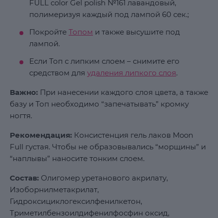
FULL color Gel polish №161 лавандовый,
полимеризуя каждый под лампой 60 сек.;
Покройте
Топом
и также высушите под
лампой.
Если Топ с липким слоем – снимите его
средством для
удаления липкого слоя
.
Важно:
При нанесении каждого слоя цвета, а также
базу и Топ необходимо “запечатывать” кромку
ногтя.
Рекомендация:
Консистенция гель лаков Moon
Full густая. Чтобы не образовывались “морщины” и
“наплывы” наносите тонким слоем.
Состав:
Олигомер уретанового акрилату,
Изоборнилметакрилат,
Гидроксициклогексилфенилкетон,
Триметилбензоилдифенилфосфин оксид,