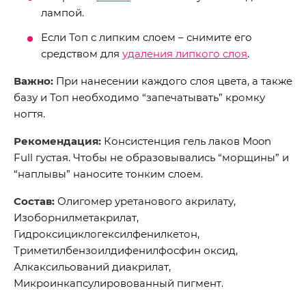
лампой.
Если Топ с липким слоем – снимите его
средством для
удаления липкого слоя
.
Важно:
При нанесении каждого слоя цвета, а также
базу и Топ необходимо “запечатывать” кромку
ногтя.
Рекомендация:
Консистенция гель лаков Moon
Full густая. Чтобы не образовывались “морщины” и
“наплывы” наносите тонким слоем.
Состав:
Олигомер уретанового акрилату,
Изоборнилметакрилат,
Гидроксициклогексилфенилкетон,
Триметилбензоилдифенилфосфин оксид,
Алкаксильований диакрилат,
Микроинкапсулировованный пигмент.