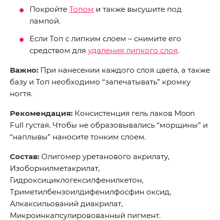
Покройте
Топом
и также высушите под
лампой.
Если Топ с липким слоем – снимите его
средством для
удаления липкого слоя
.
Важно:
При нанесении каждого слоя цвета, а также
базу и Топ необходимо “запечатывать” кромку
ногтя.
Рекомендация:
Консистенция гель лаков Moon
Full густая. Чтобы не образовывались “морщины” и
“наплывы” наносите тонким слоем.
Состав:
Олигомер уретанового акрилату,
Изоборнилметакрилат,
Гидроксициклогексилфенилкетон,
Триметилбензоилдифенилфосфин оксид,
Алкаксильований диакрилат,
Микроинкапсулировованный пигмент.