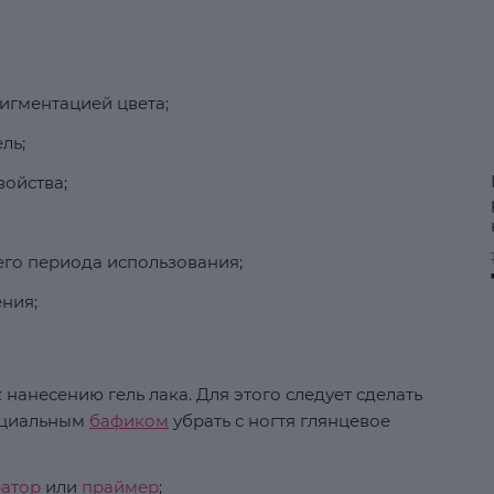
пигментацией цвета;
ль;
ойства;
его периода использования;
ния;
 нанесению гель лака. Для этого следует сделать
пециальным
бафиком
убрать с ногтя глянцевое
ратор
или
праймер
;