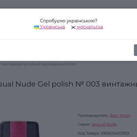
Спробуємо українською?
Українська
москальска
Наш адрес:
Украина, г. Киев, ул. Уинстона Черчилля, 42
ика
Для ногтей
Гель-лаки для ногтей
003 винтажный розовый насыщенный 6 мл
sual Nude Gel polish № 003 винтаж
Производитель:
Baby Moon
Серия:
Sensual Nude
Код Товара:
5908254001925