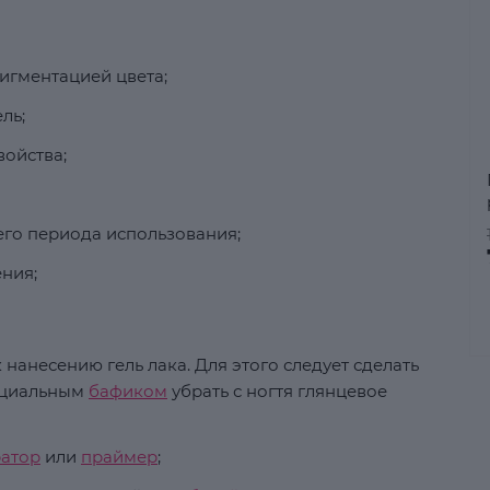
пигментацией цвета;
ль;
ойства;
его периода использования;
ния;
 нанесению гель лака. Для этого следует сделать
пециальным
бафиком
убрать с ногтя глянцевое
ратор
или
праймер
;