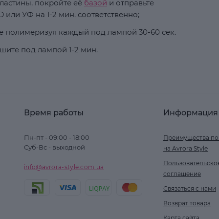
ластины, покройте её
базой
и отправьте
 или УФ на 1-2 мин. соответственно;
кже полимеризуя каждый под лампой 30-60 сек.
шите под лампой 1-2 мин.
Время работы
Информация
Пн-пт - 09:00 - 18:00
Преимущества по
Суб-Вс - выходной
на Avrora Style
Пользовательско
info@avrora-style.com.ua
соглашение
Связаться с нами
Возврат товара
Карта сайта