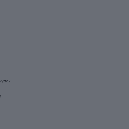
купок
е