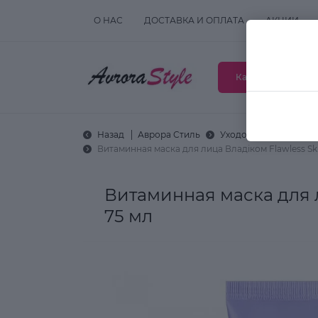
О НАС
ДОСТАВКА И ОПЛАТА
АКЦИИ
Каталог товаров
Назад
Аврора Стиль
Уходовая косметика
Витаминная маска для лица Владіком Flawless Ski
Витаминная маска для л
75 мл