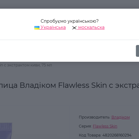
Спробуємо українською?
Українська
москальска
Наш адрес:
Украина, г. Киев, ул. Уинстона Черчилля, 42
Косметика для лица
Маски для лица
n с экстрактом киви, 75 мл
ица Владіком Flawless Skin с экстр
Производитель:
Владіком
Серия:
Flawless Skin
Код Товара:
4820268160294