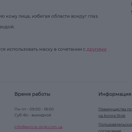
ю кожу лица, избегая области вокруг глаз.
водой.
ся использовать маску в сочетании с
другими
Время работы
Информация
Пн-пт - 09:00 - 18:00
Преимущества по
Суб-Вс - выходной
на Avrora Style
Пользовательско
info@avrora-style.com.ua
соглашение