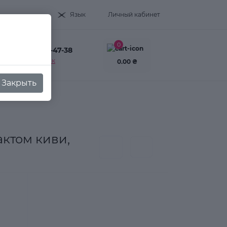
Язык
Личный кабинет
0
+38(093) 995-47-38
Заказать звонок
0.00 ₴
Закрыть
актом киви,