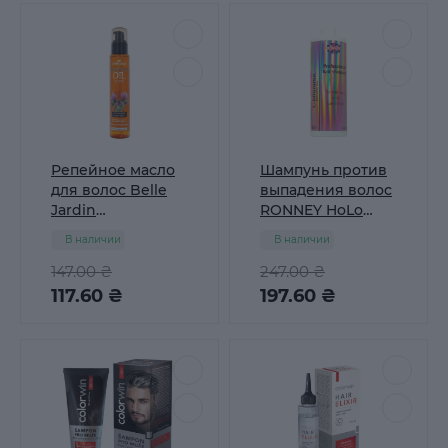
Репейное масло
Шампунь против
для волос Belle
выпадения волос
Jardin
RONNEY HoLo
Природный
Shine Star L-
В наличии
В наличии
эликсир 100 мл
Arginine 1000 мл
147.00 ₴
247.00 ₴
117.60 ₴
197.60 ₴