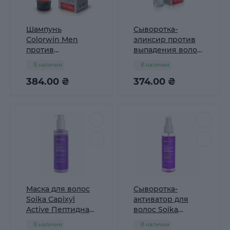
Шампунь
Сыворотка-
Colorwin Men
эликсир против
против
выпадения волос
выпадения волос,
Colorwin Hair Elixir
В наличии
В наличии
150 мл
serum, 100 мл
384.00 ₴
374.00 ₴
Маска для волос
Сыворотка-
Soika Capixyl
активатор для
Active Пептидная
волос Soika
укрепляющая, 200
Capixyl Active
В наличии
В наличии