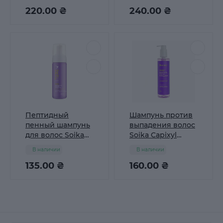
мл
Пептидная 100 мл
220.00 ₴
240.00 ₴
Пептидный
Шампунь против
пенный шампунь
выпадения волос
для волос Soika
Soika Capixyl
Capixyl Active 200
Active
В наличии
В наличии
мл
укрепляющий
135.00 ₴
пептидный, 250
160.00 ₴
мл