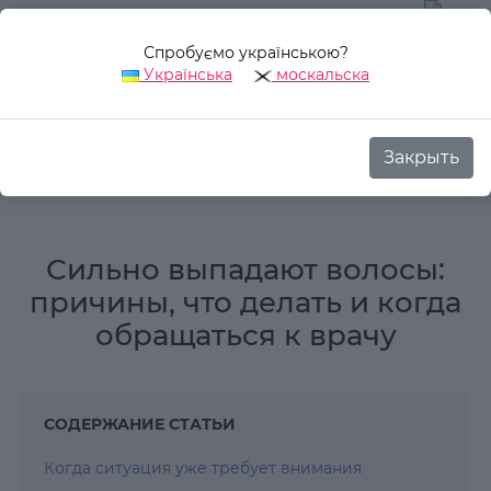
Спробуємо українською?
0
Українська
москальска
Закрыть
Аврора Стиль
Блог
Обзоры
Сильно выпадают волосы: пр
Сильно выпадают волосы:
причины, что делать и когда
обращаться к врачу
СОДЕРЖАНИЕ СТАТЬИ
Когда ситуация уже требует внимания