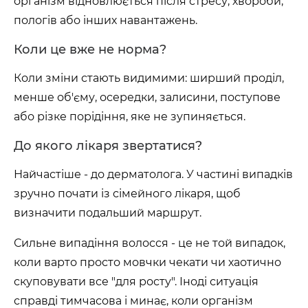
організм відновлюється після стресу, хвороби,
пологів або інших навантажень.
Коли це вже не норма?
Коли зміни стають видимими: ширший проділ,
менше об'єму, осередки, залисини, поступове
або різке порідіння, яке не зупиняється.
До якого лікаря звертатися?
Найчастіше - до дерматолога. У частині випадків
зручно почати із сімейного лікаря, щоб
визначити подальший маршрут.
Сильне випадіння волосся - це не той випадок,
коли варто просто мовчки чекати чи хаотично
скуповувати все "для росту". Іноді ситуація
справді тимчасова і минає, коли організм