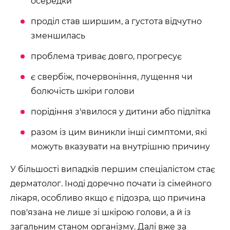
осередки
проділ став ширшим, а густота відчутно
зменшилась
проблема триває довго, прогресує
є свербіж, почервоніння, лущення чи
болючість шкіри голови
порідіння з'явилося у дитини або підлітка
разом із цим виникли інші симптоми, які
можуть вказувати на внутрішню причину
У більшості випадків першим спеціалістом стає
дерматолог. Іноді доречно почати із сімейного
лікаря, особливо якщо є підозра, що причина
пов'язана не лише зі шкірою голови, а й із
загальним станом організму. Далі вже за