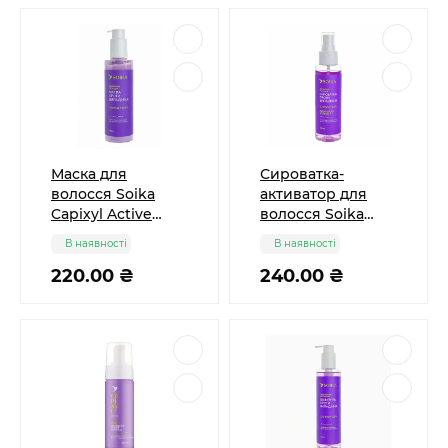
Маска для
Сироватка-
волосся Soika
активатор для
Capixyl Active
волосся Soika
Пептидна
Capixyl Active
В наявності
В наявності
зміцнююча, 200
Пептидна 100 мл
мл
220.00 ₴
240.00 ₴