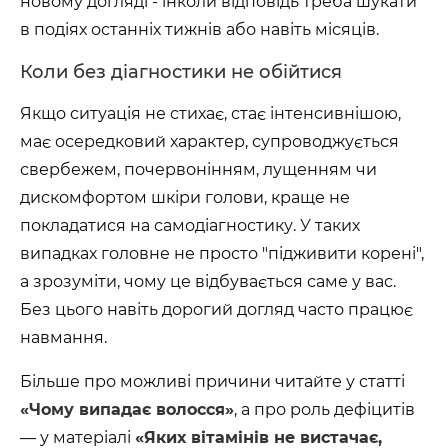
новому догляді - інколи відповідь треба шукати
в подіях останніх тижнів або навіть місяців.
Коли без діагностики не обійтися
Якщо ситуація не стихає, стає інтенсивнішою,
має осередковий характер, супроводжується
свербежем, почервонінням, лущенням чи
дискомфортом шкіри голови, краще не
покладатися на самодіагностику. У таких
випадках головне не просто "підживити корені",
а зрозуміти, чому це відбувається саме у вас.
Без цього навіть дорогий догляд часто працює
навмання.
Більше про можливі причини читайте у статті
«Чому випадає волосся»
, а про роль дефіцитів
— у матеріалі
«Яких вітамінів не вистачає,