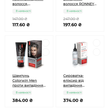
волосся,
волосся RONNEY
Природний
HoLo Shine Star L-
В наявності
В наявності
еліксир Belle
Arginine 1000 мл
Jardin
147.00 ₴
247.00 ₴
117.60 ₴
197.60 ₴
Шампунь
Сироватка-
Colorwin Men
еліксир від
проти випадіння
випадіння
волосся, 150 мл
волосся Colorwin
В наявності
В наявності
Hair Elixir serum,
384.00 ₴
100 мл
374.00 ₴