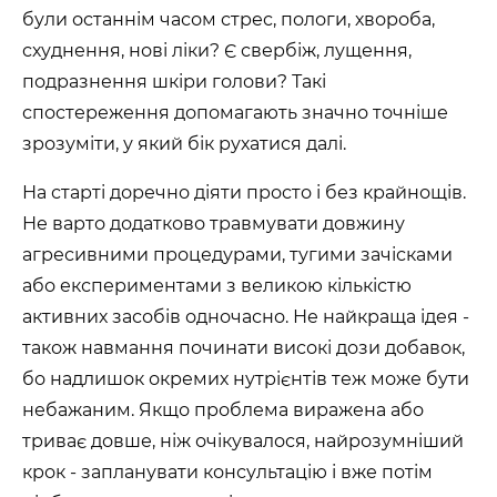
були останнім часом стрес, пологи, хвороба,
схуднення, нові ліки? Є свербіж, лущення,
подразнення шкіри голови? Такі
спостереження допомагають значно точніше
зрозуміти, у який бік рухатися далі.
На старті доречно діяти просто і без крайнощів.
Не варто додатково травмувати довжину
агресивними процедурами, тугими зачісками
або експериментами з великою кількістю
активних засобів одночасно. Не найкраща ідея -
також навмання починати високі дози добавок,
бо надлишок окремих нутрієнтів теж може бути
небажаним. Якщо проблема виражена або
триває довше, ніж очікувалося, найрозумніший
крок - запланувати консультацію і вже потім