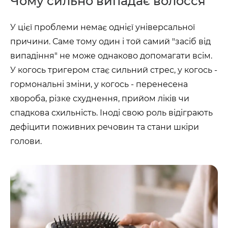
Чому сильно випадає волосся
У цієї проблеми немає однієї універсальної
причини. Саме тому один і той самий "засіб від
випадіння" не може однаково допомагати всім.
У когось тригером стає сильний стрес, у когось -
гормональні зміни, у когось - перенесена
хвороба, різке схуднення, прийом ліків чи
спадкова схильність. Іноді свою роль відіграють
дефіцити поживних речовин та стани шкіри
голови.