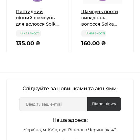
Пептидний
Шампунь проти
пінний шампунь
випадіння
для волосся Soika
волосся Soika
Capixyl Active, 200
Capixyl Active
В наявності
В наявності
мл
пептидний
135.00 ₴
зміцнюючий, 250
160.00 ₴
мл
Слідкуйте за новинками та акціями:
Підпишіться
Наша адреса:
Україна, м. Київ, вул. Вінстона Черчилля, 42