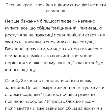
Перший крок - спокійно оцінити ситуацію і не діяти
навмання
Перше бажання більшості людей - негайно
купити все, що обіцяє "зміцнення" і "активацію
росту". Але на практиці правильніший старт - не
хаотичні покупки, а спокійна оцінка ситуації.
Важливо зрозуміти, чи йдеться про тимчасове
осипання, ламкість по довжині, поступове
порідіння чи вже форму алопеції, яка потребує
іншого підходу.
Спробуйте чесно відповісти собі на кілька
запитань. Це рівномірне зменшення густоти чи
окремі осередки? Процес почався різко чи
повільно наростав? Є просто більше пасом
після миття чи вже змінився об'єм зачіски? Чи