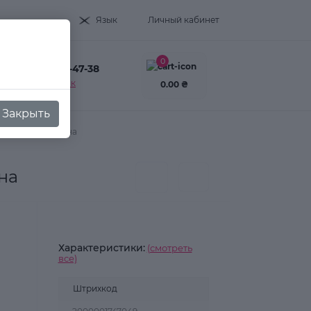
Язык
Личный кабинет
0
+38(093) 995-47-38
Заказать звонок
0.00 ₴
Закрыть
речі оранж-малина
на
Характеристики:
(смотреть
все)
Штрихкод