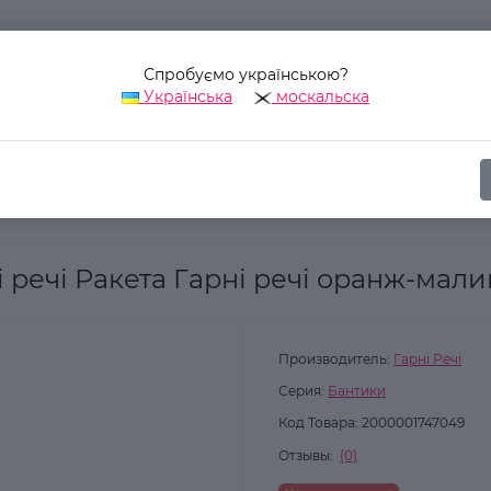
Спробуємо українською?
Українська
москальска
Наш адрес:
Украина, г. Киев, ул. Уинстона Черчилля, 42
суары
Баня и сауна
Мочалка для душа Гарні речі Ракета Гарні 
 речі Ракета Гарні речі оранж-мали
Производитель:
Гарні Речі
Серия:
Бантики
Код Товара:
2000001747049
Отзывы:
(0)