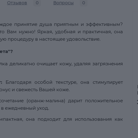
Отзывов
0
Вопросы
0
аждое принятие душа приятным и эффективным?
что Вам нужно! Яркая, удобная и практичная, она
ю процедуру в настоящее удовольствие.
ета"?
ка деликатно очищает кожу, удаляя загрязнения
:
Благодаря особой текстуре, она стимулирует
нус и свежесть Вашей коже.
очетание (оранж-малина) дарит положительное
 в ежедневный уход.
пактная, она подходит для использования как