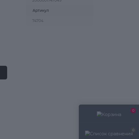
2000001747049
Артикул
74704
0
0