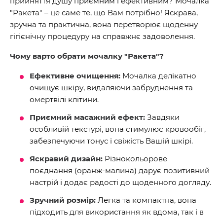
прийняття душу приємним і ефективним? Мочалка
"Ракета" – це саме те, що Вам потрібно! Яскрава,
зручна та практична, вона перетворює щоденну
гігієнічну процедуру на справжнє задоволення.
Чому варто обрати мочалку "Ракета"?
Ефективне очищення:
Мочалка делікатно
очищує шкіру, видаляючи забруднення та
омертвілі клітини.
Приємний масажний ефект:
Завдяки
особливій текстурі, вона стимулює кровообіг,
забезпечуючи тонус і свіжість Вашій шкірі.
Яскравий дизайн:
Різнокольорове
поєднання (оранж-малина) дарує позитивний
настрій і додає радості до щоденного догляду.
Зручний розмір:
Легка та компактна, вона
підходить для використання як вдома, так і в