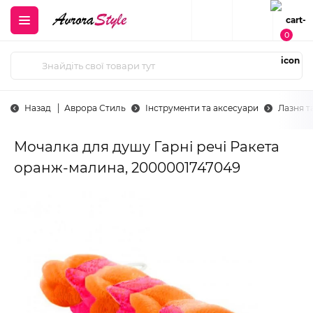
0
Назад
Аврора Стиль
Інструменти та аксесуари
Лазня т
Мочалка для душу Гарні речі Ракета
оранж-малина, 2000001747049