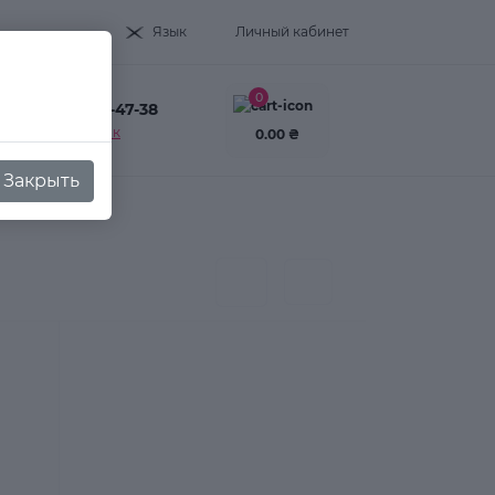
Язык
Личный кабинет
0
+38(093) 995-47-38
Заказать звонок
0.00 ₴
Закрыть
8