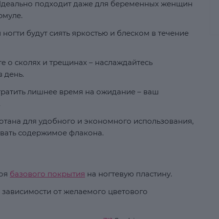
деально подходит даже для беременных женщин
рмуле.
ногти будут сиять яркостью и блеском в течение
е о сколях и трещинах – наслаждайтесь
 день.
ратить лишнее время на ожидание – ваш
.
тана для удобного и экономного использования,
вать содержимое флакона.
лоя
базового покрытия
на ногтевую пластину.
в зависимости от желаемого цветового