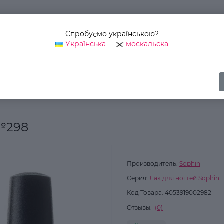
Спробуємо українською?
Українська
москальска
Наш адрес:
Украина, г. Киев, ул. Уинстона Черчилля, 42
ика
Для ногтей
Лак для ногтей
Лак для ногтей Sophin №29
 №298
Производитель:
Sophin
Серия:
Лак для ногтей Sophin
Код Товара:
4053919002982
Отзывы:
(0)