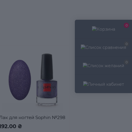
0
0
0
Лак для ногтей Sophin №298
192.00 ₴