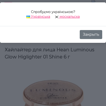
Спробуємо українською?
0
Українська
москальска
Закрыть
Назад
Аврора Стиль
Декоративная косметика
Для лиц
Хайлайтер для лица Hean Luminous
Glow Higlighter 01 Shine 6 г