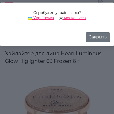
Спробуємо українською?
0
Українська
москальска
Закрыть
Назад
Аврора Стиль
Декоративная косметика
Для лиц
Хайлайтер для лица Hean Luminous
Glow Higlighter 03 Frozen 6 г