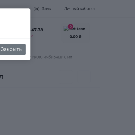
Язык
Личный кабинет
0
+38(093) 995-47-38
Заказать звонок
0.00 ₴
Закрыть
ed Chic Gel polish №010 имбирный 6 мл
л