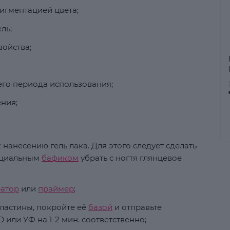
пигментацией цвета;
ль;
ойства;
его периода использования;
ния;
 нанесению гель лака. Для этого следует сделать
пециальным
бафиком
убрать с ногтя глянцевое
ратор
или
праймер
;
ластины, покройте её
базой
и отправьте
 или УФ на 1-2 мин. соответственно;