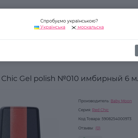
Спробуємо українською?
Українська
москальска
Наш адрес:
Украина, г. Киев, ул. Уинстона Черчилля, 42
ика
Для ногтей
Гель-лаки для ногтей
Гель лак Baby Moon R
 Chic Gel polish №010 имбирный 6 м
Производитель:
Baby Moon
Серия:
Red Chic
Код Товара:
5908254000973
Отзывы:
(0)