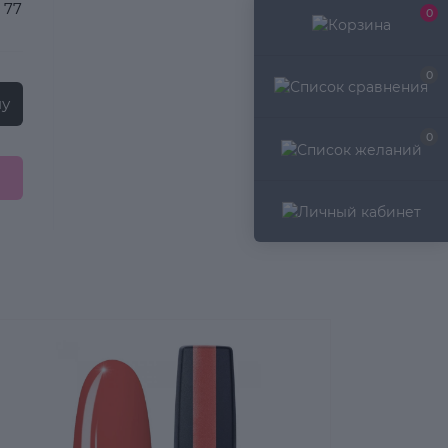
 77
0
0
ну
0