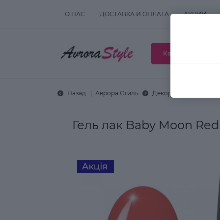
О НАС
ДОСТАВКА И ОПЛАТА
АКЦИИ
Каталог товаров
Назад
Аврора Стиль
Декоративная космет
Гель лак Baby Moon Red