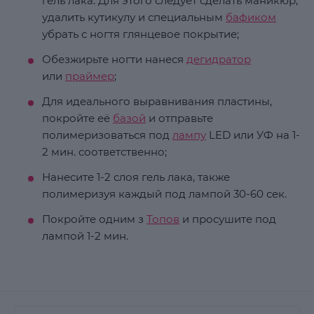
гель лака. Для этого следует сделать маникюр,
удалить кутикулу и специальным
бафиком
убрать с ногтя глянцевое покрытие;
Обезжирьте ногти нанеся
дегидратор
или
праймер
;
Для идеального выравнивания пластины,
покройте её
базой
и отправьте
полимеризоваться под
лампу
LED или УФ на 1-
2 мин. соответственно;
Нанесите 1-2 слоя гель лака, также
полимеризуя каждый под лампой 30-60 сек.
Покройте одним з
Топов
и просушите под
лампой 1-2 мин.