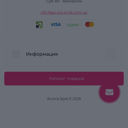
Суб-Вс - выходной
info@avrora-style.com.ua
Информация
Преимущества покупок на Avrora Style
Каталог товаров
Пользовательское соглашение
Связаться с нами
Avrora Style © 2026
Возврат товара
Карта сайта
Производители