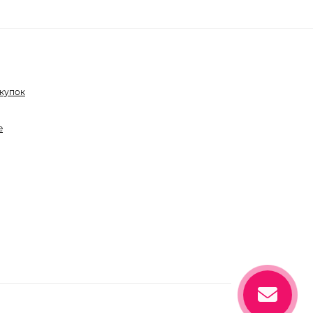
купок
е