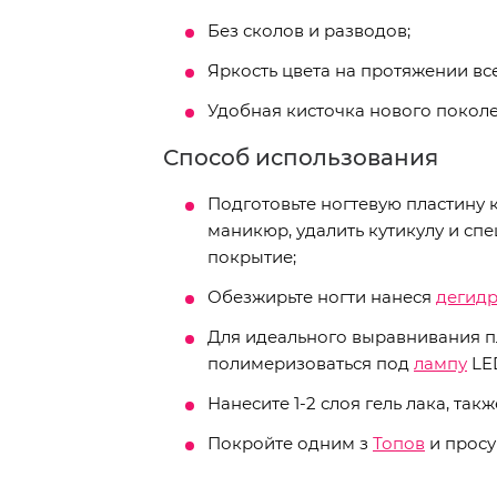
Без сколов и разводов;
Яркость цвета на протяжении вс
Удобная кисточка нового поколе
Способ использования
Подготовьте ногтевую пластину к
маникюр, удалить кутикулу и с
покрытие;
Обезжирьте ногти нанеся
дегид
Для идеального выравнивания п
полимеризоваться под
лампу
LED
Нанесите 1-2 слоя гель лака, та
Покройте одним з
Топов
и просу