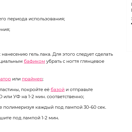
его периода использования;
ния;
 нанесению гель лака. Для этого следует сделать
пециальным
бафиком
убрать с ногтя глянцевое
ратор
или
праймер
;
ластины, покройте её
базой
и отправьте
 или УФ на 1-2 мин. соответственно;
кже полимеризуя каждый под лампой 30-60 сек.
шите под лампой 1-2 мин.