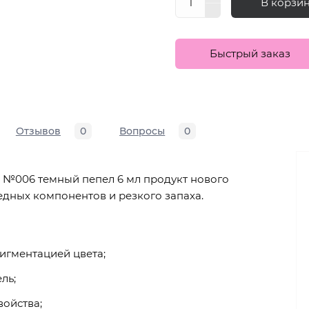
В корзи
Быстрый заказ
Отзывов
0
Вопросы
0
sh №006 темный пепел 6 мл продукт нового
редных компонентов и резкого запаха.
пигментацией цвета;
ль;
ойства;