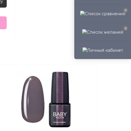
ну
0
0