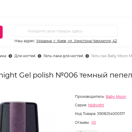
Наш адрес:
Украина, г. Киев, ул. Уинстона Черчилля, 42
ика
Для ногтей
Гель-лаки для ногтей
Гель лак Baby Moon M
night Gel polish №006 темный пепел
Производитель:
Baby Moon
Серия:
Midnight
Код Товара:
5908254000317
Отзывы:
(0)