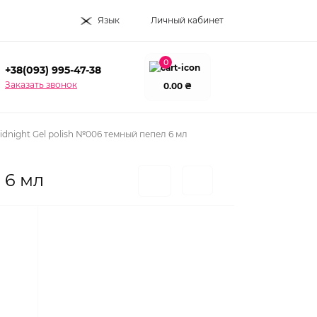
Язык
Личный кабинет
0
+38(093) 995-47-38
Заказать звонок
0.00 ₴
idnight Gel polish №006 темный пепел 6 мл
 6 мл