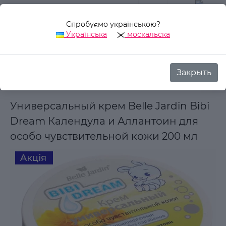
Спробуємо українською?
0
Українська
москальска
Закрыть
Назад
Аврора Стиль
Детская косметика
Универсальный
Универсальный крем Belle Jardin Bibi
Dream Календула и Аллантоин для
особо чувствительной кожи 200 мл