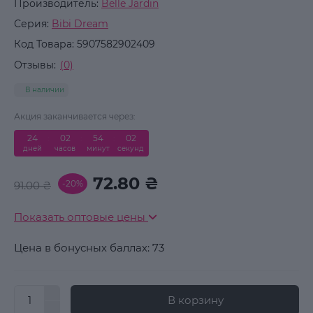
Производитель:
Belle Jardin
Серия:
Bibi Dream
Код Товара:
5907582902409
Отзывы:
(0)
В наличии
Акция заканчивается через:
24
02
54
02
дней
часов
минут
секунд
72.80 ₴
-20%
91.00 ₴
Показать оптовые цены
Цена в бонусных баллах: 73
В корзину