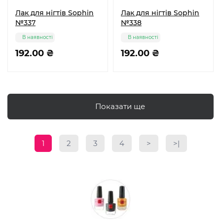
Лак для нігтів Sophin
Лак для нігтів Sophin
№337
№338
В наявності
В наявності
192.00 ₴
192.00 ₴
Показати ще
1
2
3
4
>
>|