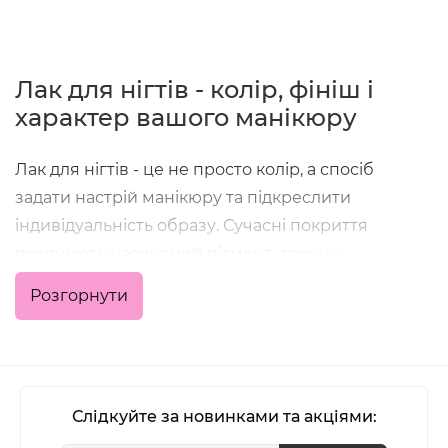
Лак для нігтів - колір, фініш і
характер вашого манікюру
Лак для нігтів - це не просто колір, а спосіб
задати настрій манікюру та підкреслити
індивідуальність образу. Сучасні покриття
поєднують насичений пігмент, зручне
нанесення та стійкість, що дозволяє отримати
Розгорнути
акуратний результат як у домашніх умовах, так і в
професійній роботі майстра.
У категорії зібрані класичні кольорові лаки,
формули з глянцевим або матовим фінішем,
Слідкуйте за новинками та акціями:
варіанти з блиском, шиммером та глітером - для