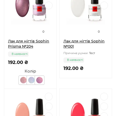
0
0
Лак для нігтів Sophin
Лак для нігтів Sophin
Prisma №204
№001
Причина уцінки:
Тест
В наявності
В наявності
192.00 ₴
192.00 ₴
Колір