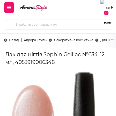
0
Назад
Аврора Стиль
Декоративна косметика
Для нігті
Лак для нігтів Sophin GelLac №634, 12
мл, 4053919006348