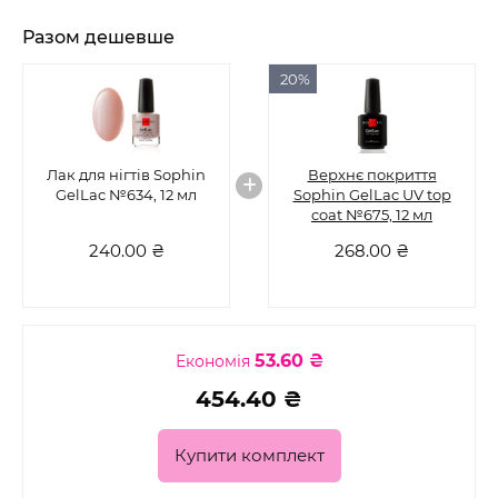
Разом дешевше
20%
Лак для нігтів Sophin
Верхнє покриття
GelLac №634, 12 мл
Sophin GelLac UV top
coat №675, 12 мл
240.00 ₴
268.00 ₴
53.60 ₴
Економія
454.40 ₴
Купити комплект