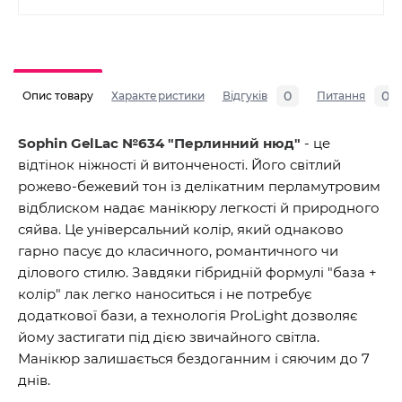
0
0
Опис товару
Характеристики
Відгуків
Питання
Sophin GelLac №634 "Перлинний нюд"
- це
відтінок ніжності й витонченості. Його світлий
рожево-бежевий тон із делікатним перламутровим
відблиском надає манікюру легкості й природного
сяйва. Це універсальний колір, який однаково
гарно пасує до класичного, романтичного чи
ділового стилю. Завдяки гібридній формулі "база +
колір" лак легко наноситься і не потребує
додаткової бази, а технологія ProLight дозволяє
йому застигати під дією звичайного світла.
Манікюр залишається бездоганним і сяючим до 7
днів.