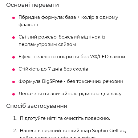
Основні переваги
Гібридна формула: база + колір в одному
флаконі
Світлий рожево-бежевий відтінок із
перламутровим сяйвом
Ефект гелевого покриття без УФ/LED лампи
Стійкість до 7 днів без сколів
Формула Big5Free - без токсичних речовин
Легке зняття звичайною рідиною для лаку
Спосіб застосування
Підготуйте нігті та очистіть поверхню.
Нанесіть перший тонкий шар Sophin GelLac,
дайте висохнути під дією світла.