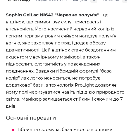
Sophin GelLac №642 "Червоне полум'я"
- це
відтінок, що символізує силу, пристрасть і
впевненість. Його насичений червоний колір із
легким перламутровим сяйвом нагадує полум'я
вогню, яке захоплює погляд і додає образу
драматичності. Цей відтінок стане бездоганним
акцентом у вечірньому манікюрі, а також
підкреслить елегантність у повсякденних
поєднаннях. Завдяки гібридній формулі "база +
колір" лак легко наноситься, не потребує
додаткової бази, а технологія ProLight дозволяє
йому полімеризуватися навіть під дією природного
світла. Манікюр залишається стійким і сяючим до 7
днів.
Основні переваги
Гібридна формула: база + колір в одному