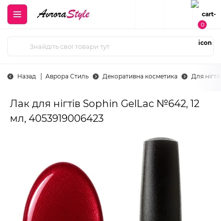
0
Назад
Аврора Стиль
Декоративна косметика
Для нігті
Лак для нігтів Sophin GelLac №642, 12
мл, 4053919006423