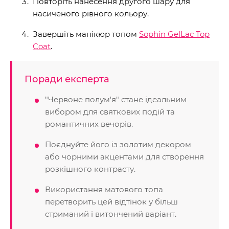
Повторіть нанесення другого шару для
насиченого рівного кольору.
Завершіть манікюр топом
Sophin GelLac Top
Coat
.
Поради експерта
"Червоне полум'я" стане ідеальним
вибором для святкових подій та
романтичних вечорів.
Поєднуйте його із золотим декором
або чорними акцентами для створення
розкішного контрасту.
Використання матового топа
перетворить цей відтінок у більш
стриманий і витончений варіант.