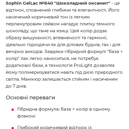
Sophin GelLac №640 "Шоколадний оксамит"
- це
відтінок, сповнений глибини та елегантності. Його
насичений коричневий тон із легким
перламутровим сяйвом нагадує плитку темного
шоколаду, що тане на язиці. Цей колір додає
образу вишуканості, впевненості та гармонії,
ідеально підходячи як для ділових буднів, так і для
вечірніх виходів. Завдяки гібридній формулі "база +
колір" лак легко наноситься, не потребує
додаткової бази, а технологія ProLight дозволяє
йому полімеризуватися навіть під дією природного
світла. Манікюр залишається стійким і насиченим
до 7 днів.
Основні переваги
Гібридна формула: база + колір в одному
флаконі
Глибокий коричневий відтінок із