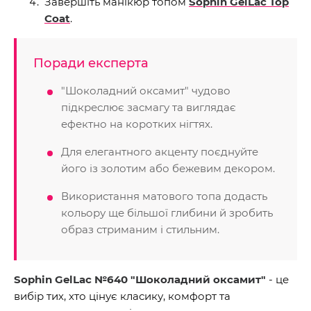
Завершіть манікюр топом
Sophin GelLac Top
Coat
.
Поради експерта
"Шоколадний оксамит" чудово
підкреслює засмагу та виглядає
ефектно на коротких нігтях.
Для елегантного акценту поєднуйте
його із золотим або бежевим декором.
Використання матового топа додасть
кольору ще більшої глибини й зробить
образ стриманим і стильним.
Sophin GelLac №640 "Шоколадний оксамит"
- це
вибір тих, хто цінує класику, комфорт та