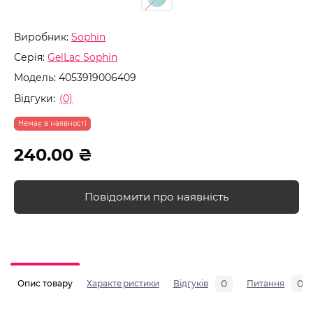
Виробник:
Sophin
Серія:
GelLac Sophin
Модель:
4053919006409
Відгуки:
(0)
Немає в наявності
240.00 ₴
Повідомити про наявність
0
0
Опис товару
Характеристики
Відгуків
Питання