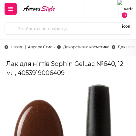
0
Назад
Аврора Стиль
Декоративна косметика
Для нігті
Лак для нігтів Sophin GelLac №640, 12
мл, 4053919006409