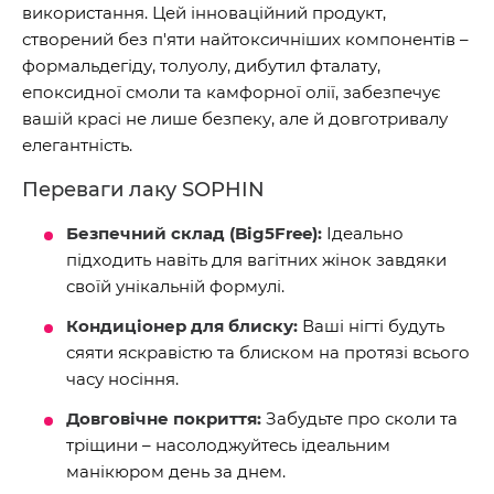
використання. Цей інноваційний продукт,
створений без п'яти найтоксичніших компонентів –
формальдегіду, толуолу, дибутил фталату,
епоксидної смоли та камфорної олії, забезпечує
вашій красі не лише безпеку, але й довготривалу
елегантність.
Переваги лаку SOPHIN
Безпечний склад (Big5Free):
Ідеально
підходить навіть для вагітних жінок завдяки
своїй унікальній формулі.
Кондиціонер для блиску:
Ваші нігті будуть
сяяти яскравістю та блиском на протязі всього
часу носіння.
Довговічне покриття:
Забудьте про сколи та
тріщини – насолоджуйтесь ідеальним
манікюром день за днем.