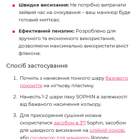
Швидке висихання:
Не потрібно витрачати
зайвий час на очікування – ваш манікюр буде
готовий миттєво.
Ефективний пензлик:
Розроблено для
зручного та економного використання,
дозволяючи максимально використати вміст
флакона.
Спосіб застосування
Почніть з нанесення тонкого шару
базового
покриття
на нігтьову пластину.
Нанесіть 1-2 шари лаку SOPHIN в залежності
від бажаного насичення кольору.
Для прискорення сушіння можна
скористатися
засобом в 3*1
Sophin, засобом
для швидкого висихання на
олійній основі
,
або
сушаркою для манікюру
Ronney