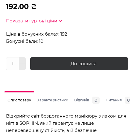
192.00 ₴
Показати гуртові ціни
Ціна в бонусних балах: 192
Бонусні бали: 10
До кошика
0
0
Опис товару
Характеристики
Відгуків
Питання
Відкрийте світ бездоганного манікюру з лаком для
нігтів SOPHIN, який гарантує не лише
неперевершену стійкість, а й безпечне