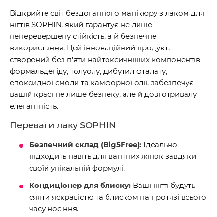
Відкрийте світ бездоганного манікюру з лаком для
нігтів SOPHIN, який гарантує не лише
неперевершену стійкість, а й безпечне
використання. Цей інноваційний продукт,
створений без п'яти найтоксичніших компонентів –
формальдегіду, толуолу, дибутил фталату,
епоксидної смоли та камфорної олії, забезпечує
вашій красі не лише безпеку, але й довготривалу
елегантність.
Переваги лаку SOPHIN
Безпечний склад (Big5Free):
Ідеально
підходить навіть для вагітних жінок завдяки
своїй унікальній формулі.
Кондиціонер для блиску:
Ваші нігті будуть
сяяти яскравістю та блиском на протязі всього
часу носіння.