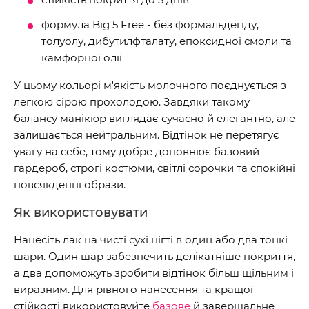
формула Big 5 Free - без формальдегіду,
толуолу, дибутилфталату, епоксидної смоли та
камфорної олії
У цьому кольорі м'якість молочного поєднується з
легкою сірою прохолодою. Завдяки такому
балансу манікюр виглядає сучасно й елегантно, але
залишається нейтральним. Відтінок не перетягує
увагу на себе, тому добре доповнює базовий
гардероб, строгі костюми, світлі сорочки та спокійні
повсякденні образи.
Як використовувати
Нанесіть лак на чисті сухі нігті в один або два тонкі
шари. Один шар забезпечить делікатніше покриття,
а два допоможуть зробити відтінок більш щільним і
виразним. Для рівного нанесення та кращої
стійкості використовуйте
базове
й завершальне