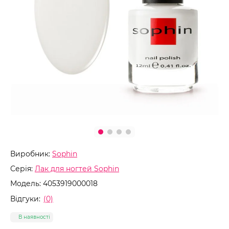
Виробник:
Sophin
Серія:
Лак для ногтей Sophin
Модель:
4053919000018
Відгуки:
(0)
В наявності