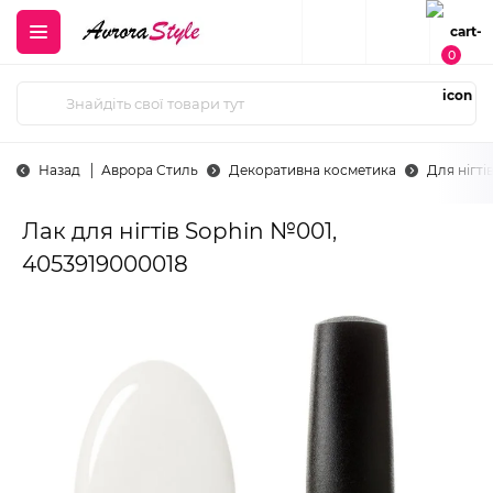
0
Назад
Аврора Стиль
Декоративна косметика
Для нігті
Лак для нігтів Sophin №001,
4053919000018