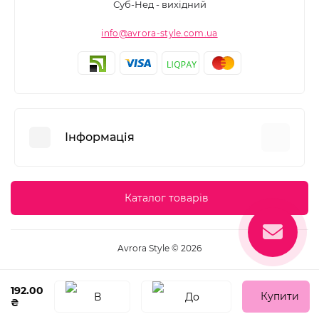
Суб-Нед - вихідний
info@avrora-style.com.ua
Інформація
Переваги покупок на Avrora Style
Каталог товарів
Угода користувача
Зворотній зв’язок
Avrora Style © 2026
Повернення товару
Карта сайту
192.00
Купити
₴
Виробники