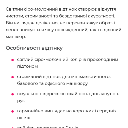
Світлий сіро-молочний відтінок створює відчуття
чистоти, стриманості та бездоганної акуратності.
Він виглядає делікатно, не перевантажує образ і
легко вписується як у повсякденний, так і в діловий
манікюр.
Особливості відтінку
світлий сіро-молочний колір із прохолодним
підтоном
стриманий відтінок для мінімалістичного,
базового та офісного манікюру
візуально підкреслює охайність і доглянутість
рук
гармонійно виглядає на коротких і середніх
нігтях
стійкість покриття до 5 днів