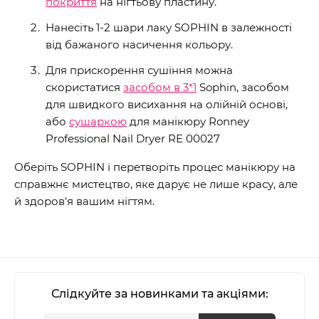
покриття
на нігтьову пластину.
Нанесіть 1-2 шари лаку SOPHIN в залежності
від бажаного насичення кольору.
Для прискорення сушіння можна
скористатися
засобом в 3*1
Sophin, засобом
для швидкого висихання на олійній основі,
або
сушаркою
для манікюру Ronney
Professional Nail Dryer RE 00027
Оберіть SOPHIN і перетворіть процес манікюру на
справжнє мистецтво, яке дарує не лише красу, але
й здоров'я вашим нігтям.
Слідкуйте за новинками та акціями: