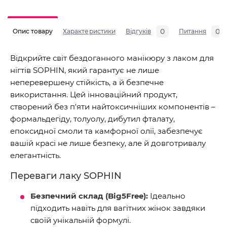
0
0
Опис товару
Характеристики
Відгуків
Питання
Відкрийте світ бездоганного манікюру з лаком для
нігтів SOPHIN, який гарантує не лише
неперевершену стійкість, а й безпечне
використання. Цей інноваційний продукт,
створений без п'яти найтоксичніших компонентів –
формальдегіду, толуолу, дибутил фталату,
епоксидної смоли та камфорної олії, забезпечує
вашій красі не лише безпеку, але й довготривалу
елегантність.
Переваги лаку SOPHIN
Безпечний склад (Big5Free):
Ідеально
підходить навіть для вагітних жінок завдяки
своїй унікальній формулі.