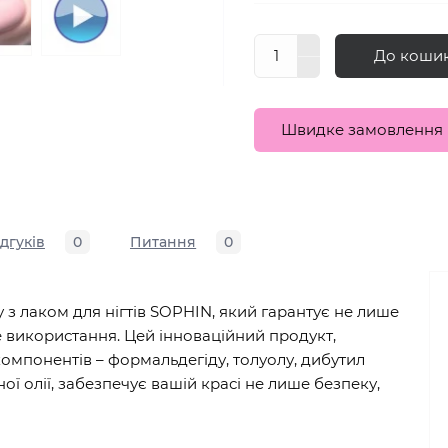
До коши
Швидке замовлення
ідгуків
0
Питання
0
 з лаком для нігтів SOPHIN, який гарантує не лише
е використання. Цей інноваційний продукт,
омпонентів – формальдегіду, толуолу, дибутил
ї олії, забезпечує вашій красі не лише безпеку,