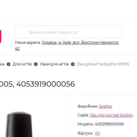
Наша адреса:
Україна, м. Київ, вул. Вінстона Черчилля,
42
ка
Для нігтів
Лаки для нігтів
Лак для нігтів Sophin №005
№005, 4053919000056
Виробник:
Sophin
Серія:
Лак для ногтей Sophin
Модель:
4053919000056
Відгуки:
(0)