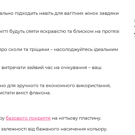
ально підходить навіть для вагітних жінок завдяки
ігті будуть сяяти яскравістю та блиском на протязі
про сколи та тріщини – насолоджуйтесь ідеальним
 витрачати зайвий час на очікування – ваш
о для зручного та економного використання,
стати вміст флакона.
ару
базового покриття
на нігтьову пластину.
 залежності від бажаного насичення кольору.