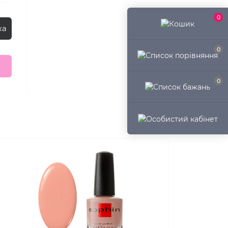
0
ка
0
0