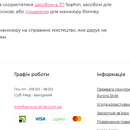
а скористатися
засобом в 3*1
Sophin, засобом для
основі, або
сушаркою
для манікюру Ronney
 манікюру на справжнє мистецтво, яке дарує не
ям.
Графік роботи
Інформація
Пн-пт - 09:00 - 18:00
Переваги покупок
Суб-Нед - вихідний
Avrora Style
Угода користувач
info@avrora-style.com.ua
Зворотній зв’язок
Повернення това