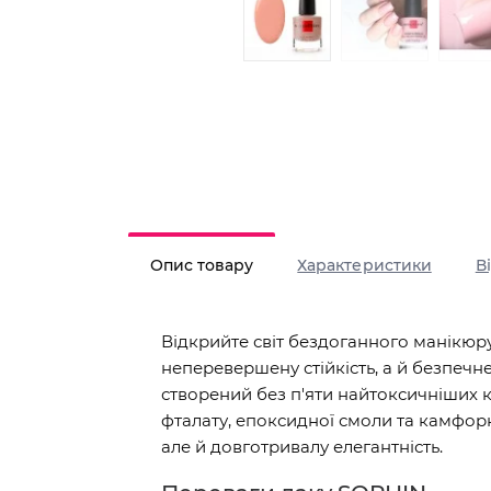
Опис товару
Характеристики
В
Відкрийте світ бездоганного манікюру
неперевершену стійкість, а й безпечн
створений без п'яти найтоксичніших к
фталату, епоксидної смоли та камфорно
але й довготривалу елегантність.