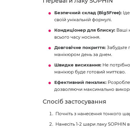
Переваги лаку SOPHIN
Безпечний склад (Big5Free):
Іде
своїй унікальній формулі.
Кондиціонер для блиску:
Ваші н
всього часу носіння.
Довговічне покриття:
Забудьте 
манікюром день за днем.
Швидке висихання:
Не потрібно
манікюр буде готовий миттєво.
Ефективний пензлик:
Розроблен
дозволяючи максимально викори
Спосіб застосування
Почніть з нанесення тонкого ш
Нанесіть 1-2 шари лаку SOPHIN в