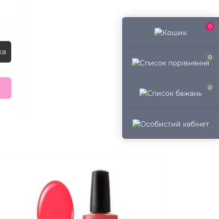
0
ка
0
0