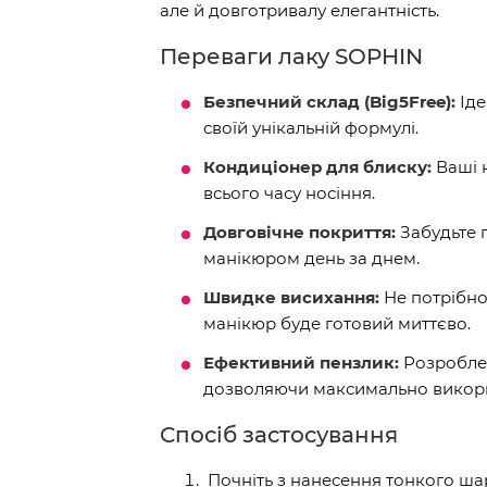
але й довготривалу елегантність.
Переваги лаку SOPHIN
Безпечний склад (Big5Free):
Іде
своїй унікальній формулі.
Кондиціонер для блиску:
Ваші н
всього часу носіння.
Довговічне покриття:
Забудьте 
манікюром день за днем.
Швидке висихання:
Не потрібно
манікюр буде готовий миттєво.
Ефективний пензлик:
Розроблен
дозволяючи максимально викори
Спосіб застосування
Почніть з нанесення тонкого ш