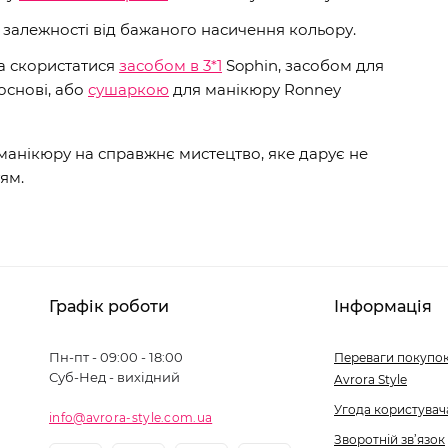
 залежності від бажаного насичення кольору.
а скористатися
засобом в 3*1
Sophin, засобом для
основі, або
сушаркою
для манікюру Ronney
 манікюру на справжнє мистецтво, яке дарує не
ям.
Графік роботи
Інформація
Пн-пт - 09:00 - 18:00
Переваги покупок
Суб-Нед - вихідний
Avrora Style
Угода користувач
info@avrora-style.com.ua
Зворотній зв’язок