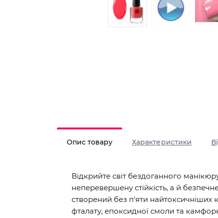
Опис товару
Характеристики
В
Відкрийте світ бездоганного манікюру
неперевершену стійкість, а й безпечн
створений без п'яти найтоксичніших к
фталату, епоксидної смоли та камфорно