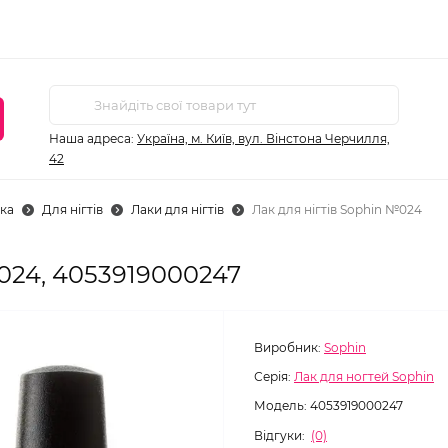
Наша адреса:
Україна, м. Київ, вул. Вінстона Черчилля,
42
ка
Для нігтів
Лаки для нігтів
Лак для нігтів Sophin №024
№024, 4053919000247
Виробник:
Sophin
Серія:
Лак для ногтей Sophin
Модель:
4053919000247
Відгуки:
(0)