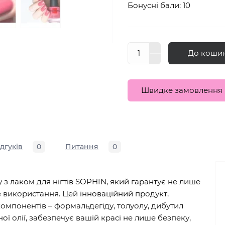
Бонусні бали: 10
До коши
Швидке замовлення
ідгуків
0
Питання
0
 з лаком для нігтів SOPHIN, який гарантує не лише
е використання. Цей інноваційний продукт,
омпонентів – формальдегіду, толуолу, дибутил
ї олії, забезпечує вашій красі не лише безпеку,