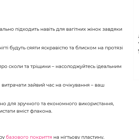
ально підходить навіть для вагітних жінок завдяки
ігті будуть сяяти яскравістю та блиском на протязі
про сколи та тріщини – насолоджуйтесь ідеальним
 витрачати зайвий час на очікування – ваш
о для зручного та економного використання,
стати вміст флакона.
ару
базового покриття
на нігтьову пластину.