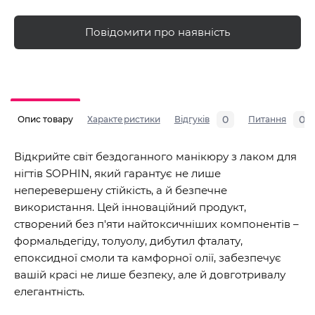
Повідомити про наявність
0
0
Опис товару
Характеристики
Відгуків
Питання
Відкрийте світ бездоганного манікюру з лаком для
нігтів SOPHIN, який гарантує не лише
неперевершену стійкість, а й безпечне
використання. Цей інноваційний продукт,
створений без п'яти найтоксичніших компонентів –
формальдегіду, толуолу, дибутил фталату,
епоксидної смоли та камфорної олії, забезпечує
вашій красі не лише безпеку, але й довготривалу
елегантність.