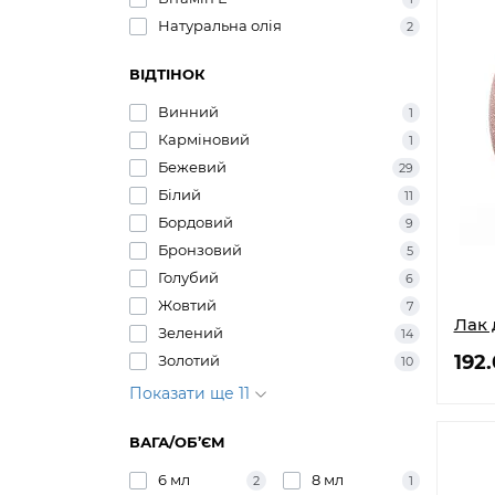
Натуральна олія
2
ВІДТІНОК
Винний
1
Карміновий
1
Бежевий
29
Білий
11
Бордовий
9
Бронзовий
5
Голубий
6
Жовтий
7
Лак 
Зелений
14
192
Золотий
10
Показати ще 11
ВАГА/ОБ’ЄМ
6 мл
8 мл
2
1