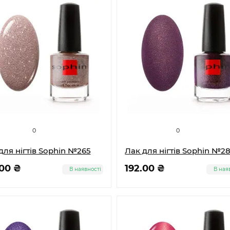
0
0
для нігтів Sophin №265
Лак для нігтів Sophin №2
.00 ₴
192.00 ₴
В наявності
В ная