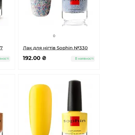
0
27
Лак для нігтів Sophin №330
192.00 ₴
вності
В наявності