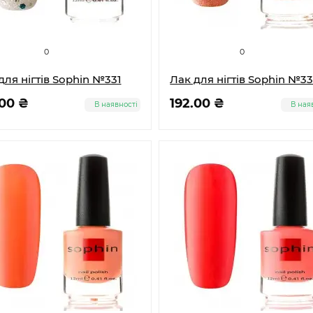
0
0
для нігтів Sophin №331
Лак для нігтів Sophin №3
.00 ₴
192.00 ₴
В наявності
В ная