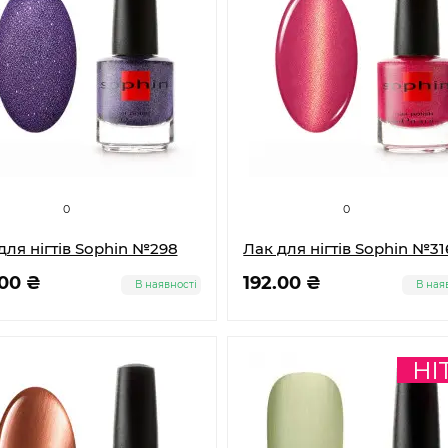
0
0
для нігтів Sophin №298
Лак для нігтів Sophin №31
.00 ₴
192.00 ₴
В наявності
В ная