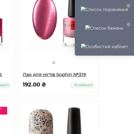
0
0
0
6
Лак для нігтів Sophin №319
192.00 ₴
вності
В наявності