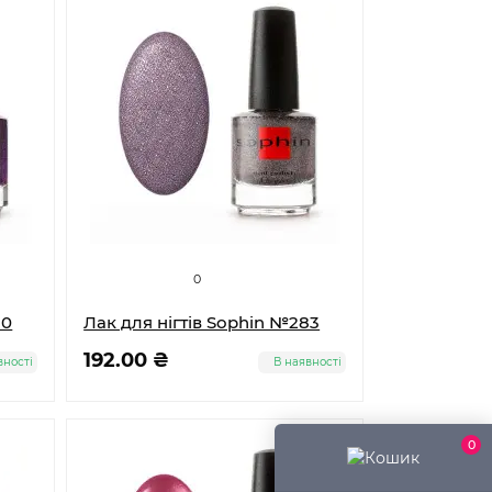
0
80
Лак для нігтів Sophin №283
192.00 ₴
вності
В наявності
0