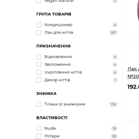
Vegan Natural
2
ГРУПА ТОВАРІВ
Кондиціонер
4
Лак для нігтів
167
ПРИЗНАЧЕННЯ
Відновлення
4
Зволоження
4
Лак 
Укріплення нігтів
4
№20
Декор нігтів
1
192
ЗНИЖКА
Тільки зі знижками
136
ВЛАСТИВОСТІ
Nude
16
Глітери
28