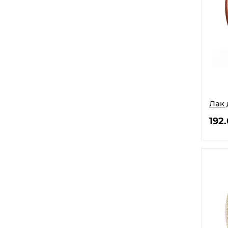
Лак 
192