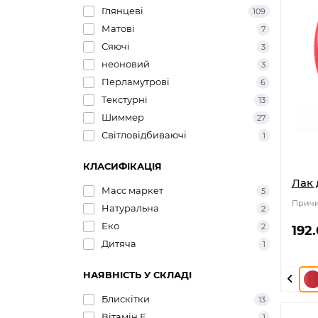
Глянцеві
109
Матові
7
Сяючі
3
неоновий
3
Перламутрові
6
Текстурні
13
Шиммер
27
Світловідбиваючі
1
КЛАСИФІКАЦІЯ
Лак 
Масс маркет
5
Причи
Натуральна
2
Еко
2
192
Дитяча
1
НАЯВНІСТЬ У СКЛАДІ
Блискітки
13
Вітамін Е
1