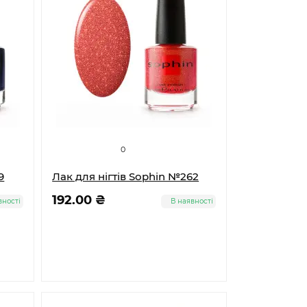
0
9
Лак для нігтів Sophin №262
192.00 ₴
вності
В наявності