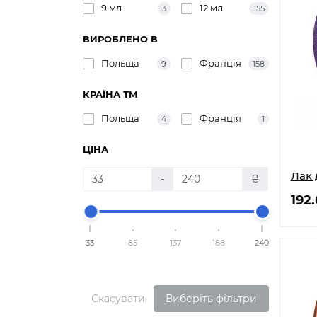
9 мл
12 мл
3
155
ВИРОБЛЕНО В
Польща
Франція
9
158
КРАЇНА ТМ
Польща
Франція
4
1
ЦІНА
Лак 
-
₴
192
33
85
137
188
240
Скасувати
Виберіть фільтри