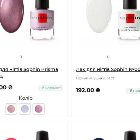
0
0
для нігтів Sophin Prisma
Лак для нігтів Sophin №0
4
Причина уцінки:
Тест
.00 ₴
В наявності
192.00 ₴
В ная
Колір