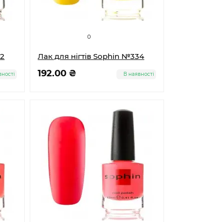
0
32
Лак для нігтів Sophin №334
192.00 ₴
вності
В наявності