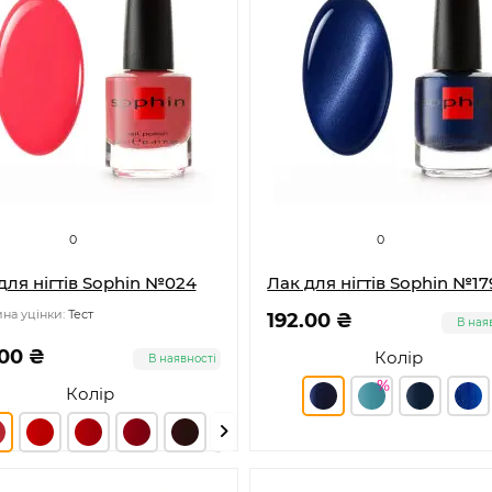
0
0
для нігтів Sophin №024
Лак для нігтів Sophin №17
на уцінки:
Тест
192.00 ₴
В ная
.00 ₴
Колір
В наявності
Колір