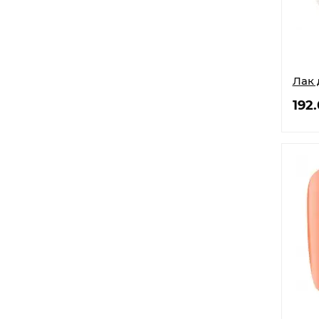
Лак 
192