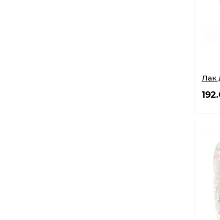
Лак 
192