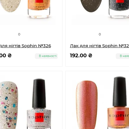
0
0
для нігтів Sophin №326
Лак для нігтів Sophin №3
.00 ₴
192.00 ₴
В наявності
В ная