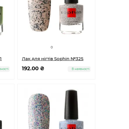
0
1
Лак для нігтів Sophin №325
192.00 ₴
вності
В наявності