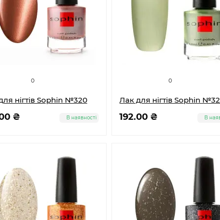
0
0
для нігтів Sophin №320
Лак для нігтів Sophin №32
.00 ₴
192.00 ₴
В наявності
В ная