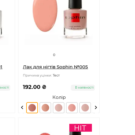
0
01
Лак для нігтів Sophin №005
Причина уцінки:
Тест
192.00 ₴
вності
В наявності
Колір