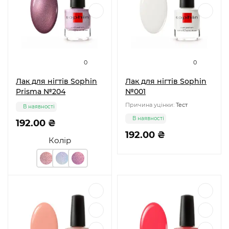
0
0
Лак для нігтів Sophin
Лак для нігтів Sophin
Prisma №204
№001
Причина уцінки:
Тест
В наявності
В наявності
192.00 ₴
192.00 ₴
Колір