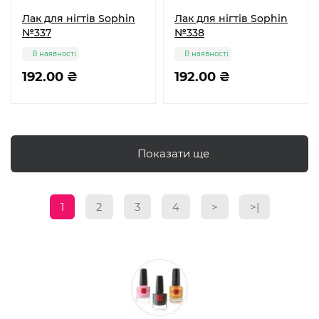
Лак для нігтів Sophin
Лак для нігтів Sophin
№337
№338
В наявності
В наявності
192.00 ₴
192.00 ₴
Показати ще
1
2
3
4
>
>|