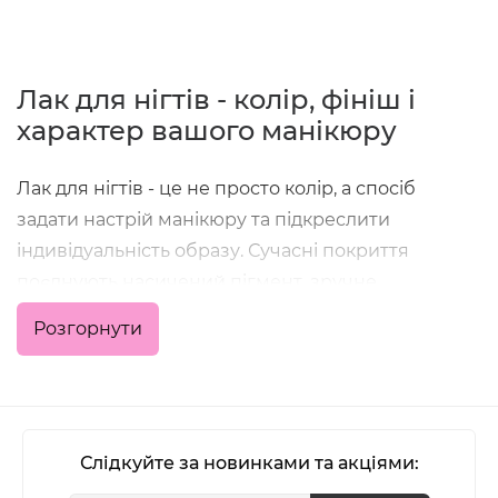
Лак для нігтів - колір, фініш і
характер вашого манікюру
Лак для нігтів - це не просто колір, а спосіб
задати настрій манікюру та підкреслити
індивідуальність образу. Сучасні покриття
поєднують насичений пігмент, зручне
нанесення та стійкість, що дозволяє отримати
Розгорнути
акуратний результат як у домашніх умовах, так і в
професійній роботі майстра.
У категорії зібрані класичні кольорові лаки,
формули з глянцевим або матовим фінішем,
Слідкуйте за новинками та акціями:
варіанти з блиском, шиммером та глітером - для