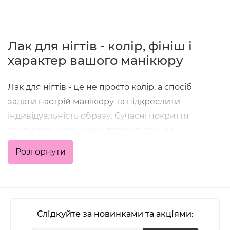
Лак для нігтів - колір, фініш і
характер вашого манікюру
Лак для нігтів - це не просто колір, а спосіб
задати настрій манікюру та підкреслити
індивідуальність образу. Сучасні покриття
поєднують насичений пігмент, зручне
нанесення та стійкість, що дозволяє отримати
Розгорнути
акуратний результат як у домашніх умовах, так і в
професійній роботі майстра.
У категорії зібрані класичні кольорові лаки,
формули з глянцевим або матовим фінішем,
Слідкуйте за новинками та акціями:
варіанти з блиском, шиммером та глітером - для