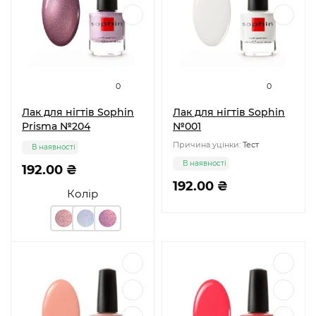
0
0
Лак для нігтів Sophin
Лак для нігтів Sophin
Prisma №204
№001
Причина уцінки:
Тест
В наявності
В наявності
192.00 ₴
192.00 ₴
Колір