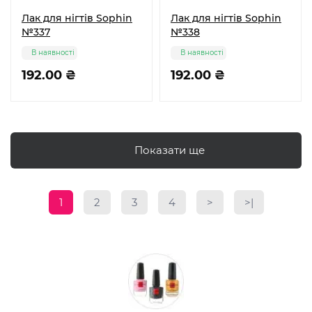
Лак для нігтів Sophin
Лак для нігтів Sophin
№337
№338
В наявності
В наявності
192.00 ₴
192.00 ₴
Показати ще
1
2
3
4
>
>|