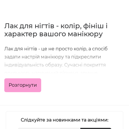
Лак для нігтів - колір, фініш і
характер вашого манікюру
Лак для нігтів - це не просто колір, а спосіб
задати настрій манікюру та підкреслити
індивідуальність образу. Сучасні покриття
поєднують насичений пігмент, зручне
нанесення та стійкість, що дозволяє отримати
Розгорнути
акуратний результат як у домашніх умовах, так і в
професійній роботі майстра.
У категорії зібрані класичні кольорові лаки,
формули з глянцевим або матовим фінішем,
Слідкуйте за новинками та акціями:
варіанти з блиском, шиммером та глітером - для