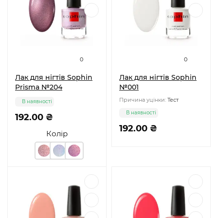
0
0
Лак для нігтів Sophin
Лак для нігтів Sophin
Prisma №204
№001
Причина уцінки:
Тест
В наявності
В наявності
192.00 ₴
192.00 ₴
Колір