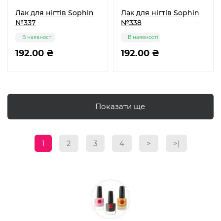
Лак для нігтів Sophin
Лак для нігтів Sophin
№337
№338
В наявності
В наявності
192.00 ₴
192.00 ₴
Показати ще
1
2
3
4
>
>|