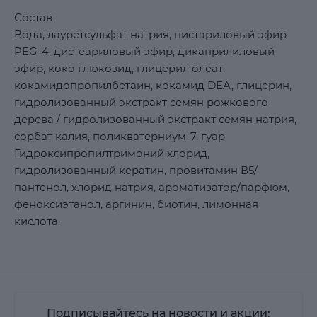
Состав
Вода, лауретсульфат натрия, пистариловый эфир
PEG-4, дистеариловый эфир, дикаприлиловый
эфир, коко глюкозид, глицерил олеат,
кокамидопропилбетаин, кокамид DEA, глицерин,
гидролизованный экстракт семян рожкового
дерева / гидролизованный экстракт семян натрия,
сорбат калия, поликватерниум-7, гуар
Гидроксипропилтримоний хлорид,
гидролизованный кератин, провитамин В5/
пантенол, хлорид натрия, ароматизатор/парфюм,
феноксиэтанол, аргинин, биотин, лимонная
кислота.
Подписывайтесь на новости и акции: