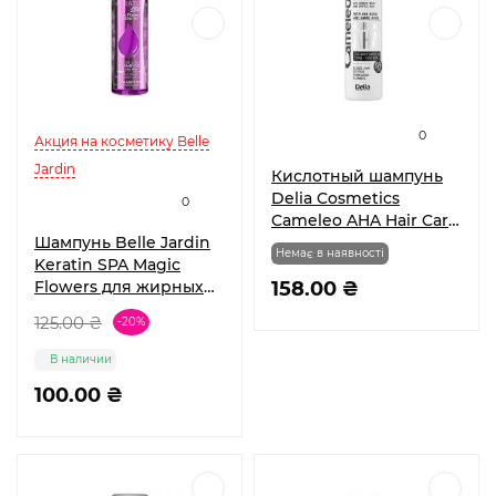
0
Акция на косметику Belle
Jardin
Кислотный шампунь
Delia Cosmetics
0
Cameleo AHA Hair Care
Шампунь Belle Jardin
для жирных, слабых и
Немає в наявності
Keratin SPA Magic
ломких волос, 250 мл.
Flowers для жирных
158.00 ₴
волос 400 мл
125.00 ₴
-20%
В наличии
100.00 ₴