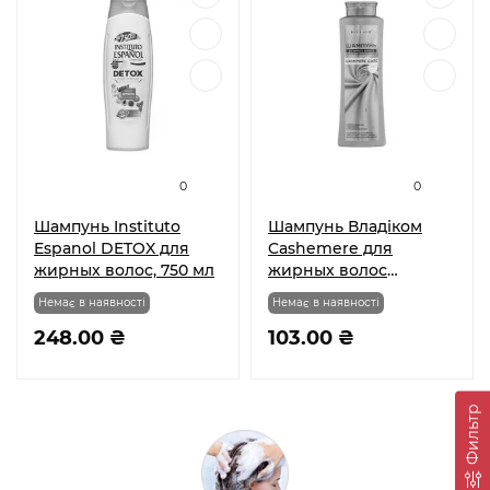
0
0
Шампунь Instituto
Шампунь Владіком
Espanol DETOX для
Cashemere для
жирных волос, 750 мл
жирных волос
Суперочистка с
Немає в наявності
Немає в наявності
кашемиром и
248.00 ₴
ниацинамидом 500 мл
103.00 ₴
Фильтр