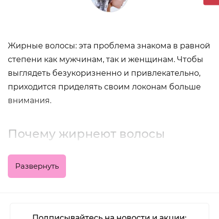
Жирные волосы: эта проблема знакома в равной
степени как мужчинам, так и женщинам. Чтобы
выглядеть безукоризненно и привлекательно,
приходится приделять своим локонам больше
внимания.
Почему жирнеют волосы
Чтобы бороться с проблемой, необходимо
Развернуть
понимать какие причины приводят к данной
ситуации.
Если это генетическая предрасположенность,
Подписывайтесь на новости и акции: