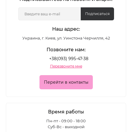
то в таком случае со следствием бороться
безсмысленно, можно только воспользоватья
Подписаться
советами как ухаживать за жирными волосами;
Наш адрес:
Украина, г. Киев, ул. Уинстона Черчилля, 42
Но в других случаях, достаточно устранить
причину и применять косметические средства, к
Позвоните нам:
которым относятся:
+38(093) 995-47-38
Перезвоните мне
шампунь для жирных волос;
Перейти в контакты
маска;
бальзам;
масло.
Время работы
Пн-пт - 09:00 - 18:00
Среди основных факторов влияющих на
Суб-Вс - выходной