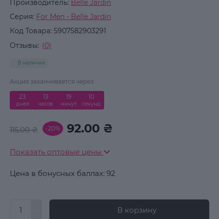
Производитель:
Belle Jardin
Серия:
For Men - Belle Jardin
Код Товара:
5907582903291
Отзывы:
(0)
В наличии
Акция заканчивается через:
23
:
13
:
19
:
10
дней
часов
минут
секунд
92.00 ₴
-20%
115.00 ₴
Показать оптовые цены
Цена в бонусных баллах: 92
В корзину