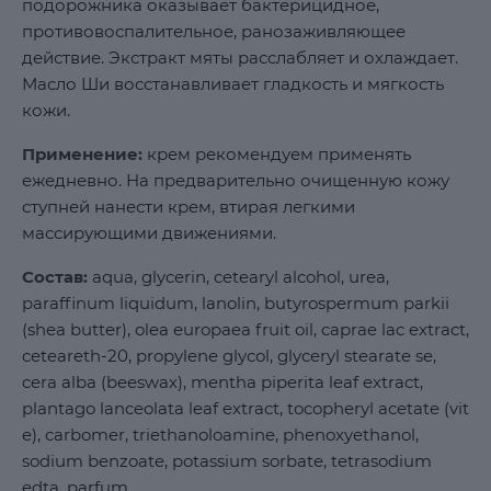
подорожника оказывает бактерицидное,
противовоспалительное, ранозаживляющее
действие. Экстракт мяты расслабляет и охлаждает.
Масло Ши восстанавливает гладкость и мягкость
кожи.
Применение:
крем рекомендуем применять
ежедневно. На предварительно очищенную кожу
ступней нанести крем, втирая легкими
массирующими движениями.
Состав:
aqua, glycerin, cetearyl alcohol, urea,
paraffinum liquidum, lanolin, butyrospermum parkii
(shea butter), olea europaea fruit oil, caprae lac extract,
ceteareth-20, propylene glycol, glyceryl stearate se,
cera alba (beeswax), mentha piperita leaf extract,
plantago lanceolata leaf extract, tocopheryl acetate (vit
e), carbomer, triethanoloamine, phenoxyethanol,
sodium benzoate, potassium sorbate, tetrasodium
edta, parfum