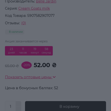
Производитель:
Belle Jardin
Серия:
Cream Goats milk
Код Товара:
5907582907077
Отзывы:
(0)
В наличии
Акция заканчивается через:
23
:
11
:
19
:
58
дней
часов
минут
секунд
52.00 ₴
-20%
65.00 ₴
Показать оптовые цены
Цена в бонусных баллах: 52
В корзину