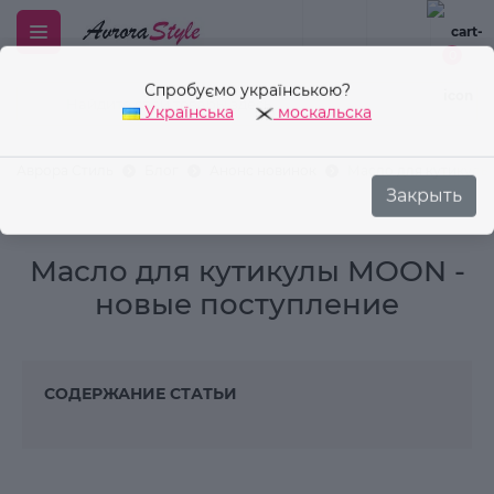
Спробуємо українською?
0
Українська
москальска
Закрыть
Аврора Стиль
Блог
Анонс новинок
Масло для кутикулы
Масло для кутикулы MOON -
новые поступление
СОДЕРЖАНИЕ СТАТЬИ