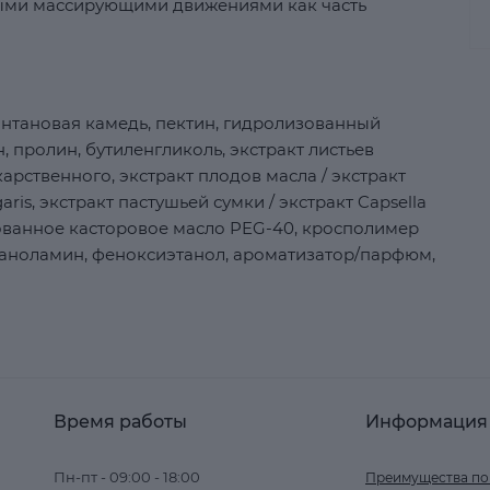
ными массирующими движениями как часть
антановая камедь, пектин, гидролизованный
, пролин, бутиленгликоль, экстракт листьев
арственного, экстракт плодов масла / экстракт
aris, экстракт пастушьей сумки / экстракт Capsella
рованное касторовое масло PEG-40, кросполимер
этаноламин, феноксиэтанол, ароматизатор/парфюм,
Время работы
Информация
Пн-пт - 09:00 - 18:00
Преимущества по