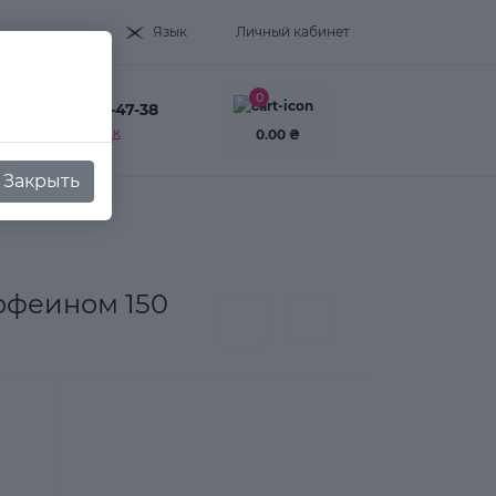
Язык
Личный кабинет
0
+38(093) 995-47-38
Заказать звонок
0.00 ₴
Закрыть
офеином 150