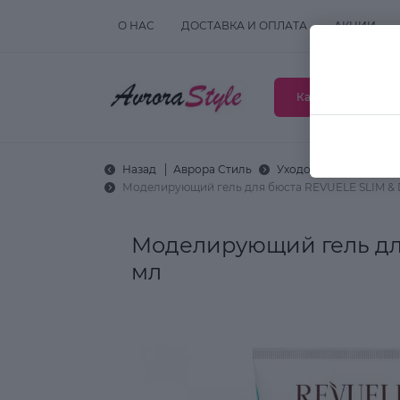
О НАС
ДОСТАВКА И ОПЛАТА
АКЦИИ
Каталог товаров
Назад
Аврора Стиль
Уходовая косметика
Моделирующий гель для бюста REVUELE SLIM & 
Моделирующий гель для
мл