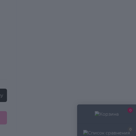
ну
0
0