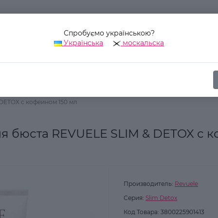
Спробуємо українською?
Українська
москальска
Наш адрес:
Украина, г. Киев, ул. Уинстона Черчилля, 42
Косметика для тела
Спецсредства для тела
DETOX с кофеином 150 мл
 бюста REVUELE SLIM & DETOX с к
Производитель:
Revuele
Серия:
Slim Detox
Код Товара:
3800225901413