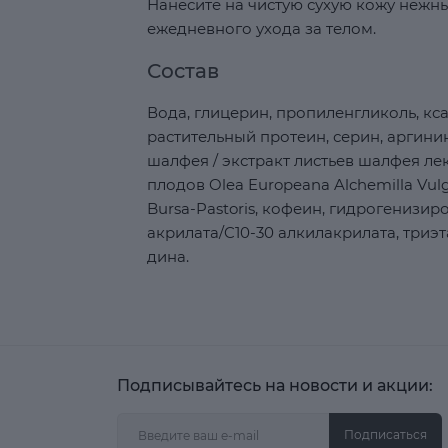
Нанесите на чистую сухую кожу неж
ежедневного ухода за телом.
Состав
Вода, глицерин, пропиленгликоль, кс
растительный протеин, серин, аргинин
шалфея / экстракт листьев шалфея лек
плодов Olea Europeana Alchemilla Vulg
Bursa-Pastoris, кофеин, гидрогенизи
акрилата/C10-30 алкилакрилата, три
дина.
Подписывайтесь на новости и акции:
Подписаться